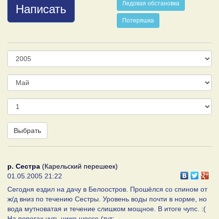
Ледовая обстановка
Написать
Потеряшка
Год
Месяц
День
Выбрать
р. Сестра
(Карельский перешеек)
01.05.2005 21:22
Сегодня ездил на дачу в Белоостров. Прошёлся со спином от
ж/д вниз по течению Сестры. Уровень воды почти в норме, но
вода мутноватая и течение слишком мощное. В итоге чупс. :(
На порогах чуть ниже шоссе (тут: