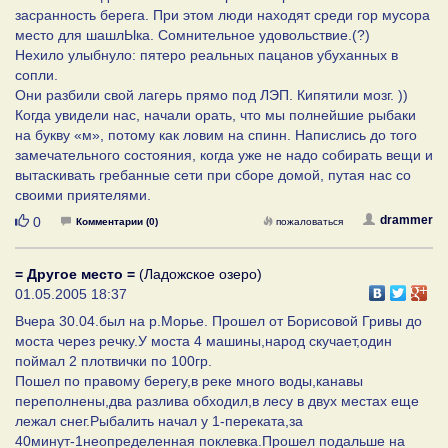
засранность берега. При этом люди находят среди гор мусора
место для шашлЫка. Сомнительное удовольствие.(?)
Нехило улыбнуло: пятеро реальных пацанов убуханных в
сопли.
Они разбили свой лагерь прямо под ЛЭП. Кипятили мозг. ))
Когда увидели нас, начали орать, что мы полнейшие рыбаки
на букву «м», потому как ловим на спинн. Напислись до того
замечательного состояния, когда уже не надо собирать вещи и
вытаскивать гребанные сети при сборе домой, путая нас со
своими приятелями.
Нравится
drammer
0
Комментарии (0)
пожаловаться
= Другое место =
(Ладожское озеро)
01.05.2005 18:37
Вчера 30.04.был на р.Морье. Прошел от Борисовой Гривы до
моста через речку.У моста 4 машины,народ скучает,один
поймал 2 плотвички по 100гр.
Пошел по правому берегу,в реке много воды,канавы
переполнены,два разлива обходил,в лесу в двух местах еще
лежал снег.Рыбалить начал у 1-переката,за
40минут-1неопределенная поклевка.Прошел подальше на