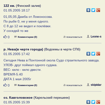
122 км.
(Финский залив)
01.05.2005 18:17
01,05,05 Дамба от Ломоносова.
По рыбе 0, не у меня одного.
С 8 до 12 не видел и поклёвки.
У соседей то же
Нравится
Leone-s
0
Комментарии (0)
пожаловаться
р. Нева(в черте города)
(Водоемы в черте СПб)
01.05.2005 17:42
Сегодня Нева в Понтонной окола Судо страительного завода.
УЛОВ- друг поймал одного судака.
ВЕС- кило - кило двести.
ВРЕМЯ-5.40
ДАТА 1 мая 2005г
Нравится
skipidar
0
Комментарии (0)
пожаловаться
оз. Кавголовское
(Карельский перешеек)
01.05.2005 15:39