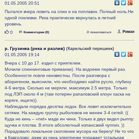
01.05.2005 20:51
Пытался вчера ловить на спин и на поплавок. Полный ноль.Ни
одной поклевки. Река практически вернулась в летний
уровень.
Нравится
Роман
0
Комментарии (0)
пожаловаться
р. Грузинка (река и разлив)
(Карельский перешеек)
01.05.2005 19:14
Вчера с 10 до 17. ездил с приятелем.
Мочили спиннинговые приманки). На водоеме первый раз.
Особенности ловли неизвестны. После разговора с
аборигеном, выяснили, что необходимо найти русло, глубину
4-6 метра. Сколько не меряли, максимум 2.5 метра. Только
под ЛЭП около 4 м (там потерян рапаловский клоун хаска на
коряге, ищете)).
Наблюдали порядка десятка лодок. Все ловят исключительно
сетями. На каждую группу рыболовов не менее 3-4 сетей. ((
Куда не кинь – «net» маде ин чина. Только в двух видел рыппу:
щучка и плотва. В итоге абсолютный изпансзкий чуппиз. ))
Порадовало локальное скопление мусора на берегу! Не то что
в Кавголово: даже из окна электрички поражает тотальная