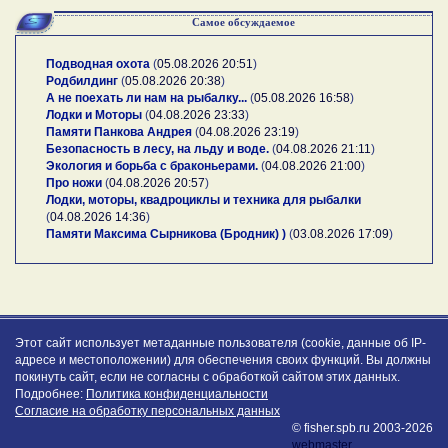
Самое обсуждаемое
Подводная охота
(
05.08.2026 20:51
)
Родбилдинг
(
05.08.2026 20:38
)
А не поехать ли нам на рыбалку...
(
05.08.2026 16:58
)
Лодки и Моторы
(
04.08.2026 23:33
)
Памяти Панкова Андрея
(
04.08.2026 23:19
)
Безопасность в лесу, на льду и воде.
(
04.08.2026 21:11
)
Экология и борьба с браконьерами.
(
04.08.2026 21:00
)
Про ножи
(
04.08.2026 20:57
)
Лодки, моторы, квадроциклы и техника для рыбалки
(
04.08.2026 14:36
)
Памяти Максима Сырникова (Бродник) )
(
03.08.2026 17:09
)
Этот сайт использует метаданные пользователя (cookie, данные об IP-
адресе и местоположении) для обеспечения своих функций. Вы должны
покинуть сайт, если не согласны с обработкой сайтом этих данных.
Подробнее:
Политика конфиденциальности
Согласие на обработку персональных данных
© fisher.spb.ru 2003-2026
webmaster