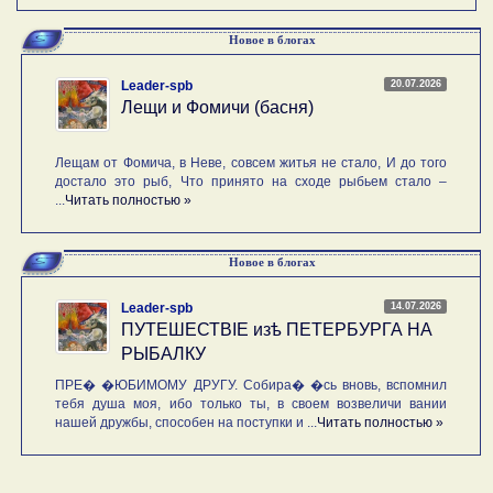
Новое в блогах
20.07.2026
Leader-spb
Лещи и Фомичи (басня)
Лещам от Фомича, в Неве, совсем житья не стало, И до того
достало это рыб, Что принято на сходе рыбьем стало –
...
Читать полностью »
Новое в блогах
14.07.2026
Leader-spb
ПУТЕШЕСТВIE изѣ ПЕТЕРБУРГА НА
РЫБАЛКУ
ПРЕ� �ЮБИМОМУ ДРУГУ. Собира� �сь вновь, вспомнил
тебя душа моя, ибо только ты, в своем возвеличи вании
нашей дружбы, способен на поступки и ...
Читать полностью »