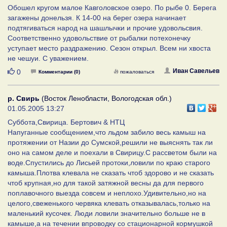
Обошел кругом малое Кавголовское озеро. По рыбе 0. Берега
загажены донельзя. К 14-00 на берег озера начинает
подтягиваться народ на шашлычки и прочие удовольсвия.
Соответственно удовольствие от рыбалки потехонечку
уступает место раздражению. Сезон открыл. Всем ни хвоста
не чешуи. С уважением.
Нравится
Иван Савельев
0
Комментарии (0)
пожаловаться
р. Свирь
(Восток Ленобласти, Вологодская обл.)
01.05.2005 13:27
Суббота,Свирица. Бертович & НТЦ
Напуганные сообщением,что льдом забило весь камыш на
протяжении от Назии до Сумской,решили не выяснять так ли
оно на самом деле и поехали в Свирицу.С рассветом были на
воде.Спустились до Лисьей протоки,ловили по краю старого
камыша.Плотва клевала не сказать чтоб здорово и не сказать
чтоб крупная,но для такой затяжной весны да для первого
поплавочного выезда совсем и неплохо.Удивительно,но на
целого,свеженького червяка клевать отказывалась,только на
маленький кусочек. Люди ловили значительно больше не в
камыше,а на течении впроводку со стационарной кормушкой