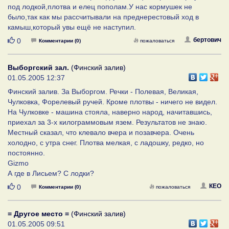
под лодкой,плотва и елец пополам.У нас кормушек не
было,так как мы рассчитывали на преднерестовый ход в
камыш,который увы ещё не наступил.
Нравится
бертович
0
Комментарии (0)
пожаловаться
Выборгский зал.
(Финский залив)
01.05.2005 12:37
Финский залив. За Выборгом. Речки - Полевая, Великая,
Чулковка, Форелевый ручей. Кроме плотвы - ничего не видел.
На Чулковке - машина стояла, наверно народ, начитавшись,
приехал за 3-х килограммовым язем. Результатов не знаю.
Местный сказал, что клевало вчера и позавчера. Очень
холодно, с утра снег. Плотва мелкая, с ладошку, редко, но
постоянно.
Gizmo
А где в Лисьем? С лодки?
Нравится
КЕО
0
Комментарии (0)
пожаловаться
= Другое место =
(Финский залив)
01.05.2005 09:51