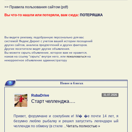
>> Правила пользования сайтом (pdf)
Вы что-то нашли или потеряли, вам сюда:
ПОТЕРЯШКА
Вы видите рекламу, подобранную персонально для вас
системой Яндекс.Директ с учетом вашей истории посещений
других сайтов, анализа предпочтений и других факторов.
Другие посетители видят другие объявления.
Вы можете скрыть объявление, которое вам не нравится,
нажав на ссылку "скрыть" внутри него, или
пожаловаться
на
некорректное объявление администратору
Новое в блогах
31.07.2026
RubaDrive
Старт челленджа….
Привет, форумчане и соклубник и! М� �е почти 14 лет, я
безумно люблю рыбалку и решил запустить легендарн ый
челлендж по обмену (в стиле ...
Читать полностью »