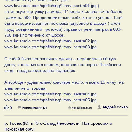
www.lavstudio.com/spbfishing/1may_sestra01.jpg )
на мелкую вертушку размера "1" взяло и сошло нечто белое
грамм на 500. Предположительно язёк, хотя не уверен. Ещё
одна нереализованная поклёвка (щурёнок) в заводи (такой
пруд, соединённый протокой) справа от реки, метрах в 600-
700 вниз по течению от шоссе.
www.lavstudio.com/spbfishing/1may_sestra02.jpg
www.lavstudio.com/spbfishing/1may_sestra03.jpg
С собой была поплавочная удочка -- переделал в лёгкую
донку, и пока махал спином, поставил на червя. Поклёвка и
сход - предположительно подлещик.
А вообще - удивительно красивое место, и всего 15 минут на
электричке от города.
www.lavstudio.com/spbfishing/1may_sestra04.jpg
www.lavstudio.com/spbfishing/1may_sestra05.jpg
Нравится
Андрей Сонар
0
Комментарии (0)
пожаловаться
р. Тосна
(Юг и Юго-Запад Ленобласти, Новгородская и
Псковская обл.)