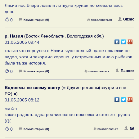
Лисий нос.Вчера ловили лотву,не круная,но клевала весь
день.
Нравится
Gizmo
0
Комментарии (0)
пожаловаться
р. Назия
(Восток Ленобласти, Вологодская обл.)
01.05.2005 09:44
только что вернулся с Назии. чупс полный. даже поклевки не
видел, хотя и закормил хорошо. у встреченных мною рыбаков
была та же история.
Нравится
Павлик
0
Комментарии (0)
пожаловаться
Водоемы по всему свету
(= Другие регионы(внутри и вне
РФ) =)
01.05.2005 08:12
мит3ч
какая радость-одна реализованая поклевка и столько трупов:
((((
Нравится
fat
0
Комментарии (0)
пожаловаться