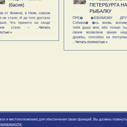
(басня)
ПЕТЕРБУРГА Н
РЫБАЛКУ
м от Фомича, в Неве, совсем
я не стало, И до того достало
ПРЕ� �ЮБИМОМУ ДРУГ
рыб, Что принято на сходе
Собира� �сь вновь, вспомн
ьем стало – ...
Читать
тебя душа моя, ибо только ты
остью »
своем возвеличи вании наш
дружбы, способен на поступк
...
Читать полностью »
ресе и местоположении) для обеспечения своих функций. Вы должны покинуть 
енциальности