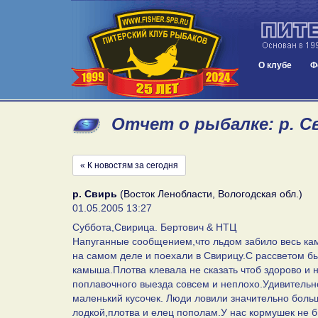
О клубе
Ф
Отчет о рыбалке: р. Св
« К новостям за сегодня
р. Свирь
(Восток Ленобласти, Вологодская обл.)
01.05.2005 13:27
Суббота,Свирица. Бертович & НТЦ
Напуганные сообщением,что льдом забило весь кам
на самом деле и поехали в Свирицу.С рассветом бы
камыша.Плотва клевала не сказать чтоб здорово и н
поплавочного выезда совсем и неплохо.Удивительно
маленький кусочек. Люди ловили значительно боль
лодкой,плотва и елец пополам.У нас кормушек не 