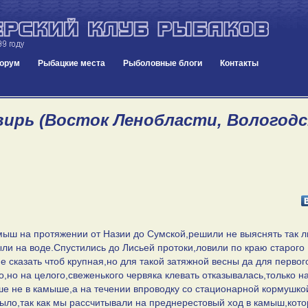
орум
Рыбацкие места
Рыболовные блоги
Контакты
ирь (Восток Ленобласти, Вологодская
ыш на протяжении от Назии до Сумской,решили не выяснять так л
ли на воде.Спустились до Лисьей протоки,ловили по краю старого
е сказать чтоб крупная,но для такой затяжной весны да для первог
,но на целого,свеженького червяка клевать отказывалась,только н
ше не в камыше,а на течении впроводку со стационарной кормушко
было,так как мы рассчитывали на преднерестовый ход в камыш,кот