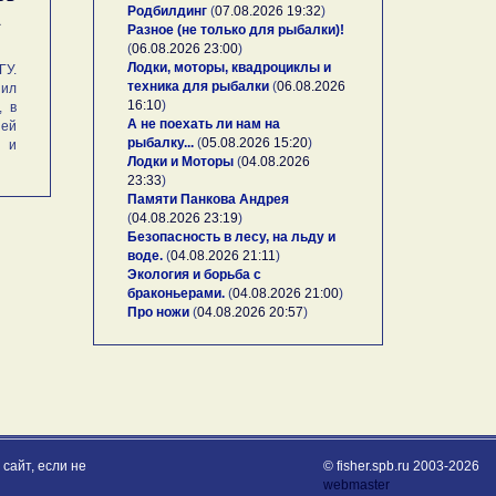
Родбилдинг
(
07.08.2026 19:32
)
А
Разное (не только для рыбалки)!
(
06.08.2026 23:00
)
Лодки, моторы, квадроциклы и
У.
техника для рыбалки
(
06.08.2026
ил
16:10
)
, в
А не поехать ли нам на
ей
рыбалку...
(
05.08.2026 15:20
)
и и
Лодки и Моторы
(
04.08.2026
23:33
)
Памяти Панкова Андрея
(
04.08.2026 23:19
)
Безопасность в лесу, на льду и
воде.
(
04.08.2026 21:11
)
Экология и борьба с
браконьерами.
(
04.08.2026 21:00
)
Про ножи
(
04.08.2026 20:57
)
сайт, если не
© fisher.spb.ru 2003-2026
webmaster