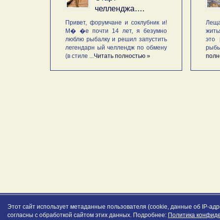
челленджа….
Привет, форумчане и соклубник и!
Леща
М� �е почти 14 лет, я безумно
жить
люблю рыбалку и решил запустить
это 
легендарн ый челлендж по обмену
рыб
(в стиле ...
Читать полностью »
полн
Этот сайт использует метаданные пользователя (cookie, данные об IP-ад
согласны с обработкой сайтом этих данных. Подробнее:
Политика конфид