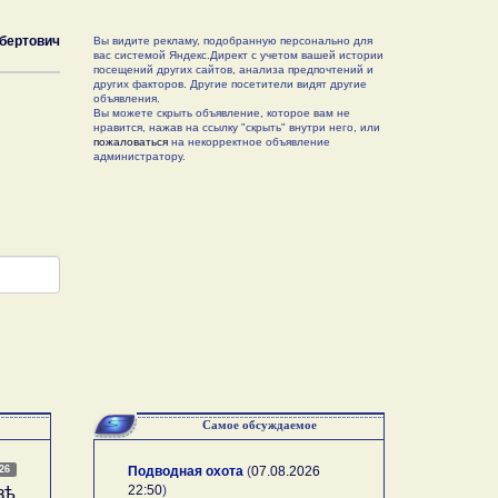
бертович
Вы видите рекламу, подобранную персонально для
вас системой Яндекс.Директ с учетом вашей истории
посещений других сайтов, анализа предпочтений и
других факторов. Другие посетители видят другие
объявления.
Вы можете скрыть объявление, которое вам не
нравится, нажав на ссылку "скрыть" внутри него, или
пожаловаться
на некорректное объявление
администратору.
Самое обсуждаемое
026
Подводная охота
(
07.08.2026
22:50
)
зѣ