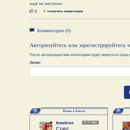
ещё не наступил.
Нравится
0
отключить комментарии
Комментарии (0)
Авторизуйтесь или зарегистрируйтесь 
После авторизации вам необходимо будет вернуться сюда в
Логин:
Новое в блогах
31.07.2026
RubaDrive
Старт