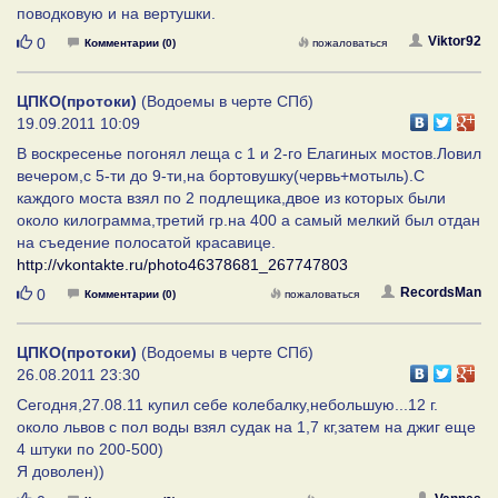
поводковую и на вертушки.
Нравится
Viktor92
0
Комментарии (0)
пожаловаться
ЦПКО(протоки)
(Водоемы в черте СПб)
19.09.2011 10:09
В воскресенье погонял леща с 1 и 2-го Елагиных мостов.Ловил
вечером,с 5-ти до 9-ти,на бортовушку(червь+мотыль).С
каждого моста взял по 2 подлещика,двое из которых были
около килограмма,третий гр.на 400 а самый мелкий был отдан
на съедение полосатой красавице.
http://vkontakte.ru/photo46378681_267747803
Нравится
RecordsMan
0
Комментарии (0)
пожаловаться
ЦПКО(протоки)
(Водоемы в черте СПб)
26.08.2011 23:30
Сегодня,27.08.11 купил себе колебалку,небольшую...12 г.
около львов с пол воды взял судак на 1,7 кг,затем на джиг еще
4 штуки по 200-500)
Я доволен))