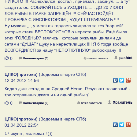
НИ КОГО !!! Расчехлился, достал , привязал , закинул..... а тут
сзади голос. СОБИРАЙТЕСЬ и УХОДИТЕ...... ДО 20 ИЮНЯ
ЛОВ РЫБЫ В ПАРКЕ ЗАПРЕЩЁН !!! СЕЙЧАС ПОЙДЁТ
ПРОВЕРКА С ИНСПЕКТОРОМ , БУДУТ ШТРАФАВАТЬ !!!!
Ну мужики ,,,, у меня аж гордость заиграла за тех *парней*
которые стали БЕСПОКОИТЬСЯ о нересте рыбы. Ещё бы за
этих *ГОЛОДНЫХ* взялись , которые ружъями ,вилами да
сетями *ДУШАТ* щуку на нерестилищах !!!! Я б тогда вообще
ВОЗГОРДИЛСЯ за нашу *НЕПОТКУПНУЮ* рыбоохрану !!!
Нравится
pashtet
0
Комментарии (0)
пожаловаться
ЦПКО(протоки)
(Водоемы в черте СПб)
12.04.2012 14:56
Кидал джиг сегодня на Средней Невки. Результат плачевный -
три оторванных джига и ни одной рыбы :(
Нравится
Хранитель
0
Комментарии (0)
пожаловаться
ЦПКО(протоки)
(Водоемы в черте СПб)
01.04.2012 22:54
17 окуня , мелковат ! )))