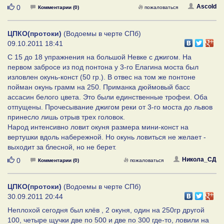
Нравится
Ascold
0
Комментарии (0)
пожаловаться
ЦПКО(протоки)
(Водоемы в черте СПб)
09.10.2011 18:41
С 15 до 18 упражнения на большой Невке с джигом. На
первом забросе из под понтона у 3-го Елагина моста был
изловлен окунь-конст (50 гр.). В отвес на том же понтоне
пойман окунь грамм на 250. Приманка дюймовый басс
ассасин белого цвета. Это были единственные трофеи. Оба
отпущены. Прочесывание джигом реки от 3-го моста до львов
принесло лишь отрыв трех головок.
Народ интенсивно ловит окуня размера мини-конст на
вертушки вдоль набережной. Но окунь ловиться не желает -
выходит за блесной, но не берет.
Нравится
Никола_СД
0
Комментарии (0)
пожаловаться
ЦПКО(протоки)
(Водоемы в черте СПб)
30.09.2011 20:44
Неплохой сегодня был клёв , 2 окуня, один на 250гр другой
100, четыре щучки две по 500 и две по 300 где-то, ловили на