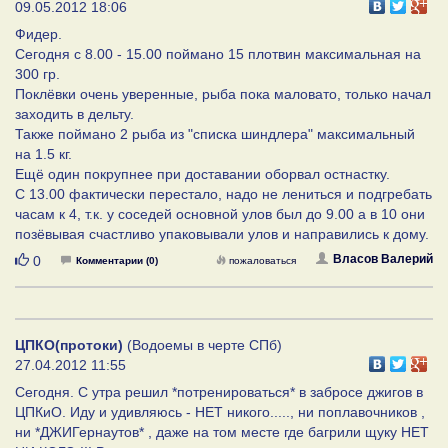
09.05.2012 18:06
Фидер.
Сегодня с 8.00 - 15.00 поймано 15 плотвин максимальная на
300 гр.
Поклёвки очень уверенные, рыба пока маловато, только начал
заходить в дельту.
Также поймано 2 рыба из "списка шиндлера" максимальный
на 1.5 кг.
Ещё один покрупнее при доставании оборвал остнастку.
С 13.00 фактически перестало, надо не лениться и подгребать
часам к 4, т.к. у соседей основной улов был до 9.00 а в 10 они
позёвывая счастливо упаковывали улов и направились к дому.
Нравится
Власов Валерий
0
Комментарии (0)
пожаловаться
ЦПКО(протоки)
(Водоемы в черте СПб)
27.04.2012 11:55
Сегодня. С утра решил *потренироваться* в забросе джигов в
ЦПКиО. Иду и удивляюсь - НЕТ никого....., ни поплавочников ,
ни *ДЖИГернаутов* , даже на том месте где багрили щуку НЕТ