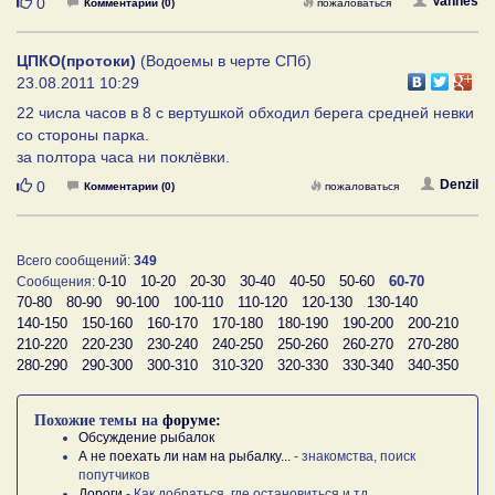
Нравится
Vannes
0
Комментарии (0)
пожаловаться
ЦПКО(протоки)
(Водоемы в черте СПб)
23.08.2011 10:29
22 числа часов в 8 с вертушкой обходил берега средней невки
со стороны парка.
за полтора часа ни поклёвки.
Нравится
Denzil
0
Комментарии (0)
пожаловаться
Всего сообщений:
349
0-10
10-20
20-30
30-40
40-50
50-60
60-70
Сообщения:
70-80
80-90
90-100
100-110
110-120
120-130
130-140
140-150
150-160
160-170
170-180
180-190
190-200
200-210
210-220
220-230
230-240
240-250
250-260
260-270
270-280
280-290
290-300
300-310
310-320
320-330
330-340
340-350
Похожие темы на
форуме:
Обсуждение рыбалок
А не поехать ли нам на рыбалку...
- знакомства, поиск
попутчиков
Дороги
- Как добраться, где остановиться и тд.