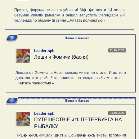
Привет, форумчане и соклубник и! М� �е почти 14 лет, я
безумно люблю рыбалку и решил запустить легендарн ый
челлендж по обмену (в стиле ...
Читать полностью »
Новое в блогах
20.07.2026
Leader-spb
Лещи и Фомичи (басня)
Лещам от Фомича, в Неве, совсем житья не стало, И до того
достало это рыб, Что принято на сходе рыбьем стало –
...
Читать полностью »
Новое в блогах
14.07.2026
Leader-spb
ПУТЕШЕСТВIE изѣ ПЕТЕРБУРГА НА
РЫБАЛКУ
ПРЕ� �ЮБИМОМУ ДРУГУ. Собира� �сь вновь, вспомнил