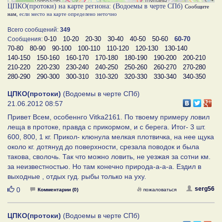
ЦПКО(протоки) на карте региона: (Водоемы в черте СПб)
Сообщите
нам
, если место на карте определено неточно
Всего сообщений:
349
0-10
10-20
20-30
30-40
40-50
50-60
60-70
Сообщения:
70-80
80-90
90-100
100-110
110-120
120-130
130-140
140-150
150-160
160-170
170-180
180-190
190-200
200-210
210-220
220-230
230-240
240-250
250-260
260-270
270-280
280-290
290-300
300-310
310-320
320-330
330-340
340-350
ЦПКО(протоки)
(Водоемы в черте СПб)
21.06.2012 08:57
Привет Всем, особеннго Vitka2161. По твоему примеру ловил
леща в протоке, правда с прикормом, и с берега. Итог- 3 шт.
600, 800, 1 кг. Прикол- клюнула мелкая плотвичка, на нее щука
около кг. дотянуд до поверхности, срезала поводок и была
такова, сволочь. Так что можно ловить, не уезжая за сотни км.
за неизвестностью. Но там конечно природа-а-а-а. Ездил в
выходные , отдых гуд. рыбы только на уху.
Нравится
serg56
0
Комментарии (0)
пожаловаться
ЦПКО(протоки)
(Водоемы в черте СПб)