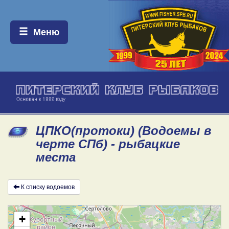
Меню:
Меню
ЦПКО(протоки) (Водоемы в
черте СПб) - рыбацкие
места
К списку водоемов
+