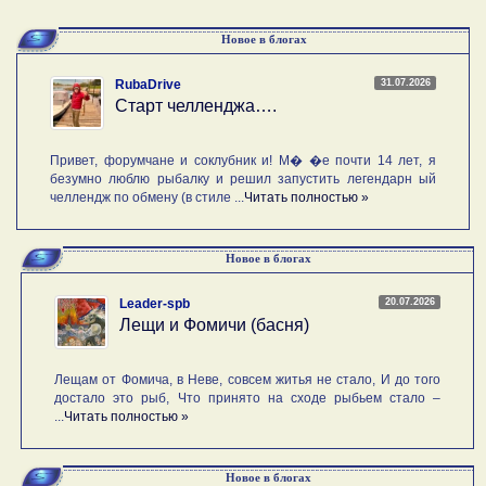
Новое в блогах
31.07.2026
RubaDrive
Старт челленджа….
Привет, форумчане и соклубник и! М� �е почти 14 лет, я
безумно люблю рыбалку и решил запустить легендарн ый
челлендж по обмену (в стиле ...
Читать полностью »
Новое в блогах
20.07.2026
Leader-spb
Лещи и Фомичи (басня)
Лещам от Фомича, в Неве, совсем житья не стало, И до того
достало это рыб, Что принято на сходе рыбьем стало –
...
Читать полностью »
Новое в блогах