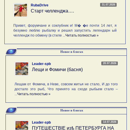
31.07.2026
RubaDrive
Старт челленджа….
Привет, форумчане и соклубник и! М� �е почти 14 лет, я
безумно люблю рыбалку и решил запустить легендарн ый
челлендж по обмену (в стиле ...
Читать полностью »
Новое в блогах
20.07.2026
Leader-spb
Лещи и Фомичи (басня)
Лещам от Фомича, в Неве, совсем житья не стало, И до того
достало это рыб, Что принято на сходе рыбьем стало –
...
Читать полностью »
Новое в блогах
14.07.2026
Leader-spb
ПУТЕШЕСТВIE изѣ ПЕТЕРБУРГА НА