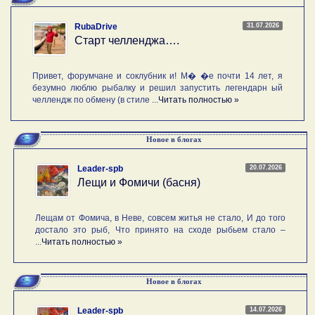
31.07.2026
RubaDrive
Старт челленджа….
Привет, форумчане и соклубник и! М� �е почти 14 лет, я
безумно люблю рыбалку и решил запустить легендарн ый
челлендж по обмену (в стиле ...
Читать полностью »
Новое в блогах
20.07.2026
Leader-spb
Лещи и Фомичи (басня)
Лещам от Фомича, в Неве, совсем житья не стало, И до того
достало это рыб, Что принято на сходе рыбьем стало –
...
Читать полностью »
Новое в блогах
14.07.2026
Leader-spb