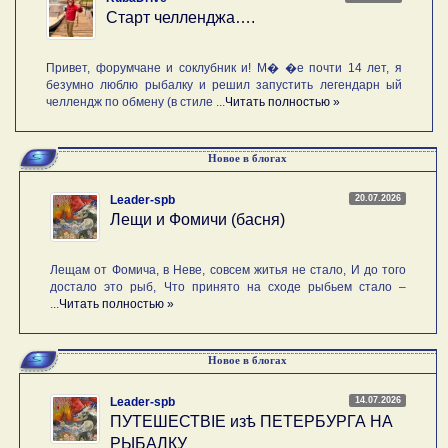
Старт челленджа….
Привет, форумчане и соклубник и! М� �е почти 14 лет, я
безумно люблю рыбалку и решил запустить легендарн ый
челлендж по обмену (в стиле ...
Читать полностью »
Новое в блогах
20.07.2026
Leader-spb
Лещи и Фомичи (басня)
Лещам от Фомича, в Неве, совсем житья не стало, И до того
достало это рыб, Что принято на сходе рыбьем стало –
...
Читать полностью »
Новое в блогах
14.07.2026
Leader-spb
ПУТЕШЕСТВIE изѣ ПЕТЕРБУРГА НА
РЫБАЛКУ