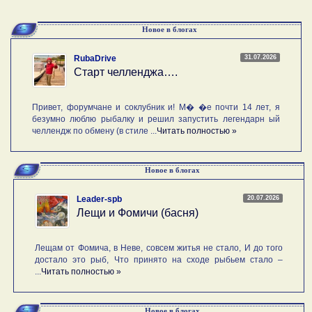
Новое в блогах
31.07.2026
RubaDrive
Старт челленджа….
Привет, форумчане и соклубник и! М� �е почти 14 лет, я
безумно люблю рыбалку и решил запустить легендарн ый
челлендж по обмену (в стиле ...
Читать полностью »
Новое в блогах
20.07.2026
Leader-spb
Лещи и Фомичи (басня)
Лещам от Фомича, в Неве, совсем житья не стало, И до того
достало это рыб, Что принято на сходе рыбьем стало –
...
Читать полностью »
Новое в блогах