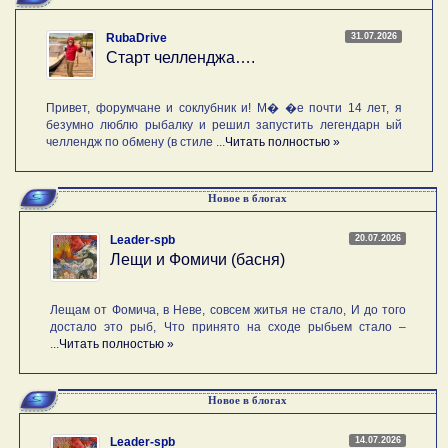
31.07.2026
RubaDrive
Старт челленджа….
Привет, форумчане и соклубник и! М� �е почти 14 лет, я
безумно люблю рыбалку и решил запустить легендарн ый
челлендж по обмену (в стиле ...
Читать полностью »
Новое в блогах
20.07.2026
Leader-spb
Лещи и Фомичи (басня)
Лещам от Фомича, в Неве, совсем житья не стало, И до того
достало это рыб, Что принято на сходе рыбьем стало –
...
Читать полностью »
Новое в блогах
14.07.2026
Leader-spb