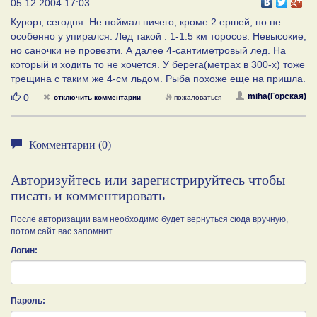
05.12.2004 17:03
Курорт, сегодня. Не поймал ничего, кроме 2 ершей, но не
особенно у упирался. Лед такой : 1-1.5 км торосов. Невысокие,
но саночки не провезти. А далее 4-сантиметровый лед. На
который и ходить то не хочется. У берега(метрах в 300-х) тоже
трещина с таким же 4-см льдом. Рыба похоже еще на пришла.
Нравится
miha(Горская)
0
отключить комментарии
пожаловаться
Комментарии (0)
Авторизуйтесь или зарегистрируйтесь чтобы
писать и комментировать
После авторизации вам необходимо будет вернуться сюда вручную,
потом сайт вас запомнит
Логин:
Пароль: