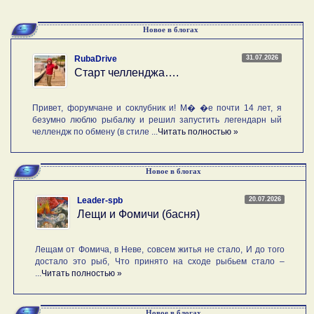
Новое в блогах
31.07.2026
RubaDrive
Старт челленджа….
Привет, форумчане и соклубник и! М� �е почти 14 лет, я
безумно люблю рыбалку и решил запустить легендарн ый
челлендж по обмену (в стиле ...
Читать полностью »
Новое в блогах
20.07.2026
Leader-spb
Лещи и Фомичи (басня)
Лещам от Фомича, в Неве, совсем житья не стало, И до того
достало это рыб, Что принято на сходе рыбьем стало –
...
Читать полностью »
Новое в блогах