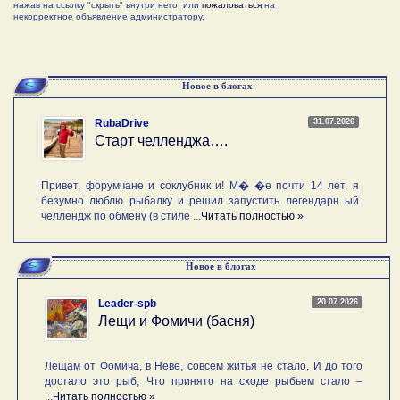
нажав на ссылку "скрыть" внутри него, или
пожаловаться
на
некорректное объявление администратору.
Новое в блогах
31.07.2026
RubaDrive
Старт челленджа….
Привет, форумчане и соклубник и! М� �е почти 14 лет, я
безумно люблю рыбалку и решил запустить легендарн ый
челлендж по обмену (в стиле ...
Читать полностью »
Новое в блогах
20.07.2026
Leader-spb
Лещи и Фомичи (басня)
Лещам от Фомича, в Неве, совсем житья не стало, И до того
достало это рыб, Что принято на сходе рыбьем стало –
...
Читать полностью »