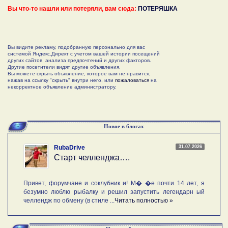
Вы что-то нашли или потеряли, вам сюда:
ПОТЕРЯШКА
Вы видите рекламу, подобранную персонально для вас
системой Яндекс.Директ с учетом вашей истории посещений
других сайтов, анализа предпочтений и других факторов.
Другие посетители видят другие объявления.
Вы можете скрыть объявление, которое вам не нравится,
нажав на ссылку "скрыть" внутри него, или
пожаловаться
на
некорректное объявление администратору.
Новое в блогах
31.07.2026
RubaDrive
Старт челленджа….
Привет, форумчане и соклубник и! М� �е почти 14 лет, я
безумно люблю рыбалку и решил запустить легендарн ый
челлендж по обмену (в стиле ...
Читать полностью »