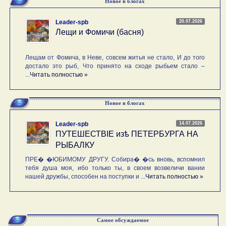
Новое в блогах
20.07.2026
Leader-spb
Лещи и Фомичи (басня)
Лещам от Фомича, в Неве, совсем житья не стало, И до того
достало это рыб, Что принято на сходе рыбьем стало –
...
Читать полностью »
Новое в блогах
14.07.2026
Leader-spb
ПУТЕШЕСТВIE изѣ ПЕТЕРБУРГА НА
РЫБАЛКУ
ПРЕ� �ЮБИМОМУ ДРУГУ. Собира� �сь вновь, вспомнил
тебя душа моя, ибо только ты, в своем возвеличи вании
нашей дружбы, способен на поступки и ...
Читать полностью »
Самое обсуждаемое