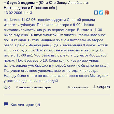
= Другой водоем =
(Юг и Юго-Запад Ленобласти,
Новгородская и Псковская обл.)
13.02.2006 11:13
оз.Чикино 11.02.06г. вдвоём с другом Серёгой решили
изловить зубастую. Приехали на озеро в 9-00. Честно
пытались поймать живца на первом озере. В итоге к 11-30
было выужено 16 штук пиписочных плотвиц грамм наверное
по 10 каждая. С этим мощным живцом потопали на второе
озеро в район Чёрной речки, где и засверлили 8 лунок (кстати
толщина льда 65-70см)в которые и установили жерлицы.В
итоге с 13-00 до17-00 было выловлено 7 щучек от 400 до700
грамм. Поклёвок всего 18. Когда кончились живые живцы
использовали уже бывших в употреблении (клёв хуже не стал).
Получили огромное удовольствие от погоды и природы.
Народу было много но все в начале второго озера.Мы сидели
у костра в единении с природой.
Нравится
Serg.Fox
0
отключить комментарии
пожаловаться
Комментарии (0)