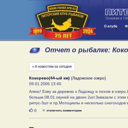
О клубе
Ф
Отчет о рыбалке: Кокор
« К новостям за сегодня
Кокорево(44-ый км)
(Ладожское озеро)
09.01.2006 13:40
Алекс! Езжу за деревню к Ладожцу и пехом в озеро.
больше.08.01.окуней на двоих 2шт.Завазали с этим в
рипус-3шт и пр.Мотоциклы и несколько снегоходов 
Нравится
0
отключить комментарии