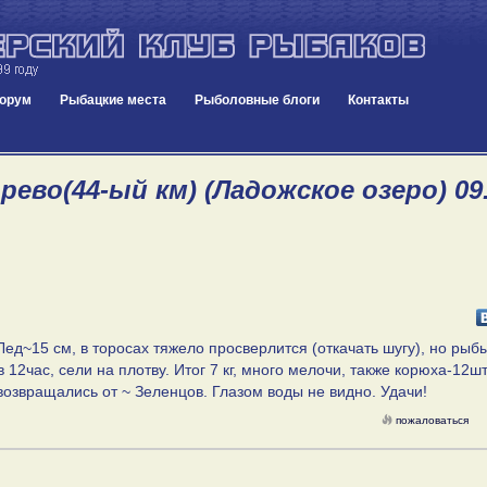
орум
Рыбацкие места
Рыболовные блоги
Контакты
ево(44-ый км) (Ладожское озеро) 09.
Лед~15 см, в торосах тяжело просверлится (откачать шугу), но рыб
 12час, сели на плотву. Итог 7 кг, много мелочи, также корюха-12шт
возвращались от ~ Зеленцов. Глазом воды не видно. Удачи!
пожаловаться