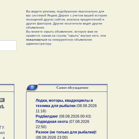
Вы видите рекламу, подобранную персонально для
вас системой Яндекс.Директ с учетом вашей истории
посещений других сайтов, анализа предпочтений и
других факторов. Другие посетители видят другие
объявления.
Вы можете скрыть объявление, которое вам не
нравится, нажав на ссылку "скрыть" внутри него, или
пожаловаться
на некорректное объявление
администратору.
Самое обсуждаемое
026
Лодки, моторы, квадроциклы и
техника для рыбалки
(
08.08.2026
зѣ
11:16
)
А
Родбилдинг
(
08.08.2026 00:43
)
Подводная охота
(
07.08.2026
22:50
)
У.
Разное (не только для рыбалки)!
ил
(
06.08.2026 23:00
)
, в