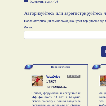
Комментарии (0)
Авторизуйтесь или зарегистрируйтесь 
После авторизации вам необходимо будет вернуться сюда в
Логин:
Новое в блогах
31.07.2026
RubaDrive
Старт
челленджа….
Привет, форумчане и соклубник и!
Леща
М� �е почти 14 лет, я безумно
жить
люблю рыбалку и решил запустить
это 
легендарн ый челлендж по обмену
рыб