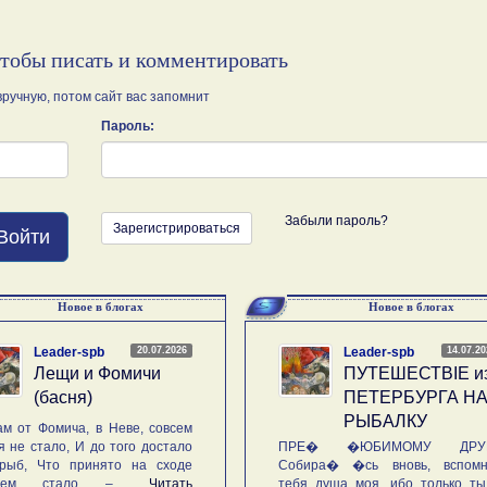
чтобы писать и комментировать
ручную, потом сайт вас запомнит
Пароль:
Забыли пароль?
Зарегистрироваться
Войти
Новое в блогах
Новое в блогах
20.07.2026
14.07.2
Leader-spb
Leader-spb
Лещи и Фомичи
ПУТЕШЕСТВIE и
(басня)
ПЕТЕРБУРГА Н
РЫБАЛКУ
м от Фомича, в Неве, совсем
я не стало, И до того достало
ПРЕ� �ЮБИМОМУ ДРУГ
рыб, Что принято на сходе
Собира� �сь вновь, вспомн
ьем стало – ...
Читать
тебя душа моя, ибо только ты