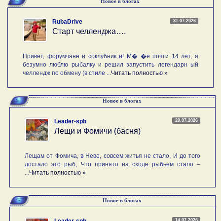
Новое в блогах
31.07.2026
RubaDrive
Старт челленджа….
Привет, форумчане и соклубник и! М� �е почти 14 лет, я
безумно люблю рыбалку и решил запустить легендарн ый
челлендж по обмену (в стиле ...
Читать полностью »
Новое в блогах
20.07.2026
Leader-spb
Лещи и Фомичи (басня)
Лещам от Фомича, в Неве, совсем житья не стало, И до того
достало это рыб, Что принято на сходе рыбьем стало –
...
Читать полностью »
Новое в блогах
14.07.2026
Leader-spb