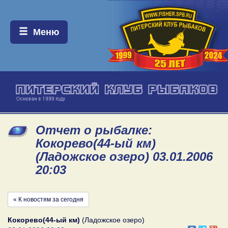
Меню:
Меню
Отчет о рыбалке:
Кокорево(44-ый км)
(Ладожское озеро) 03.01.2006
20:03
« К новостям за сегодня
Кокорево(44-ый км)
(Ладожское озеро)