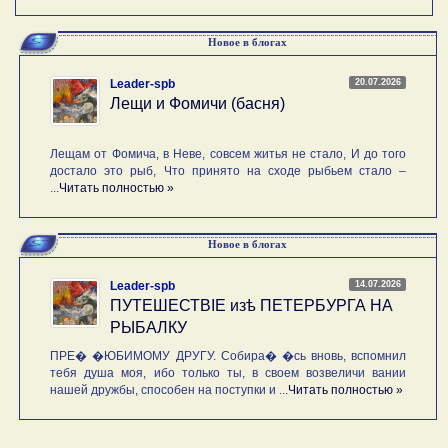
Новое в блогах
20.07.2026
Leader-spb
Лещи и Фомичи (басня)
Лещам от Фомича, в Неве, совсем житья не стало, И до того
достало это рыб, Что принято на сходе рыбьем стало –
...
Читать полностью »
Новое в блогах
14.07.2026
Leader-spb
ПУТЕШЕСТВIE изѣ ПЕТЕРБУРГА НА
РЫБАЛКУ
ПРЕ� �ЮБИМОМУ ДРУГУ. Собира� �сь вновь, вспомнил
тебя душа моя, ибо только ты, в своем возвеличи вании
нашей дружбы, способен на поступки и ...
Читать полностью »