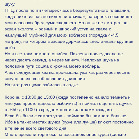
щуку.
НТЦ, после почти четырех часов безрезультатного плавания,
когда никто из нас не видел ни «тычка», наверняка воспринял
мои слова как бред сумасшедшего. Но он же не смотрел на
экран эхолота – ровный и широкий уступ на свале с
наилучшей глубиной для моих воблеров (порядка 4-4,5
метров), на котором в засаде держалась «нестайная» крупная
рыба.
Но я все-таки немного ошибся. Поклевка последовала не
через десять секунд, а через минуту. Неплохая щука на
половине пути сошла с крючка моего воблера.
А вот следующая хватка произошла уже как раз через десять
секунд после возобновления движения.
На этот раз щучка забилась в лодке.
Короче, с 13:30 до 15:00 (когда постепенно начало темнеть и
мне уже просто надоело рыбачить) я поймал еще пять щучек
от 650 до 1100 (в среднем почти килограмм каждая).
Если бы были с самого утра - поймали бы намного больше.
Ибо на таких местах щучки (хуже или лучше) клюют постоянно
в течение всего светового дня.
Много времени терялось на восстановление курса (сильно