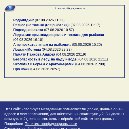
Самое обсуждаемое
Родбилдинг
(
07.08.2026 11:22
)
Разное (не только для рыбалки)!
(
07.08.2026 11:17
)
Подводная охота
(
07.08.2026 10:57
)
Лодки, моторы, квадроциклы и техника для рыбалки
(
06.08.2026 16:10
)
А не поехать ли нам на рыбалку...
(
05.08.2026 15:20
)
Лодки и Моторы
(
04.08.2026 23:33
)
Памяти Панкова Андрея
(
04.08.2026 23:19
)
Безопасность в лесу, на льду и воде.
(
04.08.2026 21:11
)
Экология и борьба с браконьерами.
(
04.08.2026 21:00
)
Про ножи
(
04.08.2026 20:57
)
Этот сайт использует метаданные пользователя (cookie, данные об IP-
адресе и местоположении) для обеспечения своих функций. Вы должны
покинуть сайт, если не согласны с обработкой сайтом этих данных.
Подробнее:
Политика конфиденциальности
Согласие на обработку персональных данных