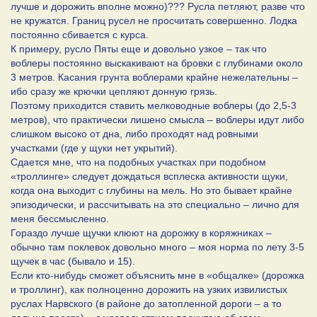
лучше и дорожить вполне можно)??? Русла петляют, разве что
не кружатся. Границ русел не просчитать совершенно. Лодка
постоянно сбивается с курса.
К примеру, русло Пяты еще и довольно узкое – так что
воблеры постоянно выскакивают на бровки с глубинами около
3 метров. Касания грунта воблерами крайне нежелательны –
ибо сразу же крючки цепляют донную грязь.
Поэтому приходится ставить мелководные воблеры (до 2,5-3
метров), что практически лишено смысла – воблеры идут либо
слишком высоко от дна, либо проходят над ровными
участками (где у щуки нет укрытий).
Сдается мне, что на подобных участках при подобном
«троллинге» следует дождаться всплеска активности щуки,
когда она выходит с глубины на мель. Но это бывает крайне
эпизодически, и рассчитывать на это специально – лично для
меня бессмысленно.
Гораздо лучше щучки клюют на дорожку в коряжниках –
обычно там поклевок довольно много – моя норма по лету 3-5
щучек в час (бывало и 15).
Если кто-нибудь сможет объяснить мне в «общалке» (дорожка
и троллинг), как полноценно дорожить на узких извилистых
руслах Нарвского (в районе до затопленной дороги – а то