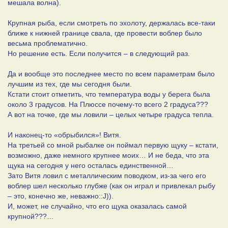
мешала волна).
Крупная рыба, если смотреть по эхолоту, держалась все-таки
ближе к нижней границе свала, где провести воблер было
весьма проблематично.
Но решение есть. Если получится – в следующий раз.
Да и вообще это последнее место по всем параметрам было
лучшим из тех, где мы сегодня были.
Кстати стоит отметить, что температура воды у берега была
около 3 градусов. На Плюссе почему-то всего 2 градуса???
А вот на точке, где мы ловили – целых четыре градуса тепла.
И наконец-то «обрыбился»! Витя.
На третьей со мной рыбалке он поймал первую щуку – кстати,
возможно, даже немного крупнее моих… И не беда, что эта
щука на сегодня у него осталась единственной…
Зато Витя ловил с металлическим поводком, из-за чего его
воблер шел несколько глубже (как он играл и привлекал рыбу
– это, конечно же, неважно::J)).
И, может, не случайно, что его щука оказалась самой
крупной???…