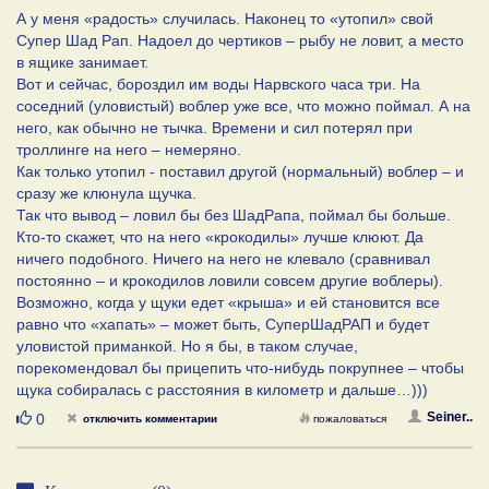
А у меня «радость» случилась. Наконец то «утопил» свой
Супер Шад Рап. Надоел до чертиков – рыбу не ловит, а место
в ящике занимает.
Вот и сейчас, бороздил им воды Нарвского часа три. На
соседний (уловистый) воблер уже все, что можно поймал. А на
него, как обычно не тычка. Времени и сил потерял при
троллинге на него – немеряно.
Как только утопил - поставил другой (нормальный) воблер – и
сразу же клюнула щучка.
Так что вывод – ловил бы без ШадРапа, поймал бы больше.
Кто-то скажет, что на него «крокодилы» лучше клюют. Да
ничего подобного. Ничего на него не клевало (сравнивал
постоянно – и крокодилов ловили совсем другие воблеры).
Возможно, когда у щуки едет «крыша» и ей становится все
равно что «хапать» – может быть, СуперШадРАП и будет
уловистой приманкой. Но я бы, в таком случае,
порекомендовал бы прицепить что-нибудь покрупнее – чтобы
щука собиралась с расстояния в километр и дальше…)))
Нравится
Seiner..
0
отключить комментарии
пожаловаться