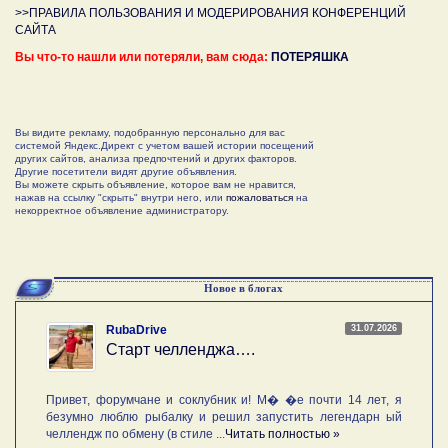
>>ПРАВИЛА ПОЛЬЗОВАНИЯ И МОДЕРИРОВАНИЯ КОНФЕРЕНЦИЙ
САЙТА
Вы что-то нашли или потеряли, вам сюда:
ПОТЕРЯШКА
Вы видите рекламу, подобранную персонально для вас
системой Яндекс.Директ с учетом вашей истории посещений
других сайтов, анализа предпочтений и других факторов.
Другие посетители видят другие объявления.
Вы можете скрыть объявление, которое вам не нравится,
нажав на ссылку "скрыть" внутри него, или
пожаловаться
на
некорректное объявление администратору.
Новое в блогах
31.07.2026
RubaDrive
Старт челленджа….
Привет, форумчане и соклубник и! М� �е почти 14 лет, я
безумно люблю рыбалку и решил запустить легендарн ый
челлендж по обмену (в стиле ...
Читать полностью »