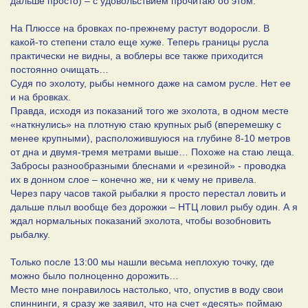
дальше просто) – с удовольствием прочитаю об этом.
На Плюссе на бровках по-прежнему растут водоросли. В
какой-то степени стало еще хуже. Теперь границы русла
практически не видны, а воблеры все также приходится
постоянно очищать…
Судя по эхолоту, рыбы немного даже на самом русле. Нет ее
и на бровках.
Правда, исходя из показаний того же эхолота, в одном месте
«наткнулись» на плотную стаю крупных рыб (вперемешку с
менее крупными), расположившуюся на глубине 8-10 метров
от дна и двумя-тремя метрами выше… Похоже на стаю леща.
Забросы разнообразными блеснами и «резиной» - проводка
их в донном слое – конечно же, ни к чему не привела.
Через пару часов такой рыбалки я просто перестал ловить и
дальше плыл вообще без дорожки – НТЦ ловил рыбу один. А я
ждал нормальных показаний эхолота, чтобы возобновить
рыбалку.
Только после 13:00 мы нашли весьма неплохую точку, где
можно было полноценно дорожить…
Место мне понравилось настолько, что, опустив в воду свои
спиннинги, я сразу же заявил, что на счет «десять» поймаю