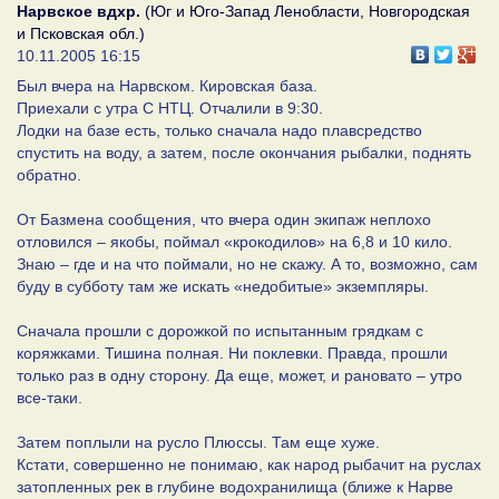
Нарвское вдхр.
(Юг и Юго-Запад Ленобласти, Новгородская
и Псковская обл.)
10.11.2005 16:15
Был вчера на Нарвском. Кировская база.
Приехали с утра С НТЦ. Отчалили в 9:30.
Лодки на базе есть, только сначала надо плавсредство
спустить на воду, а затем, после окончания рыбалки, поднять
обратно.
От Базмена сообщения, что вчера один экипаж неплохо
отловился – якобы, поймал «крокодилов» на 6,8 и 10 кило.
Знаю – где и на что поймали, но не скажу. А то, возможно, сам
буду в субботу там же искать «недобитые» экземпляры.
Сначала прошли с дорожкой по испытанным грядкам с
коряжками. Тишина полная. Ни поклевки. Правда, прошли
только раз в одну сторону. Да еще, может, и рановато – утро
все-таки.
Затем поплыли на русло Плюссы. Там еще хуже.
Кстати, совершенно не понимаю, как народ рыбачит на руслах
затопленных рек в глубине водохранилища (ближе к Нарве