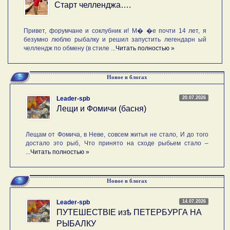
Старт челленджа….
Привет, форумчане и соклубник и! М� �е почти 14 лет, я
безумно люблю рыбалку и решил запустить легендарн ый
челлендж по обмену (в стиле ...
Читать полностью »
Новое в блогах
20.07.2026
Leader-spb
Лещи и Фомичи (басня)
Лещам от Фомича, в Неве, совсем житья не стало, И до того
достало это рыб, Что принято на сходе рыбьем стало –
...
Читать полностью »
Новое в блогах
14.07.2026
Leader-spb
ПУТЕШЕСТВIE изѣ ПЕТЕРБУРГА НА
РЫБАЛКУ