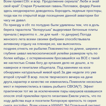
Всем привет.Сбт. и вскр. Продолжение сериала" Люби и знай
свой край".Старая Ручьевская гавань.Поплавок, фидер.Ранее
здесь неоднократно доводилось бороздить ледяные просторы,
тогда как по открытой воде посещение данной акватории бог
часу не давал.
По приезду в сбт. по полудню были удивлены тем, что в доль
берега тарахтела "белоруська" выдергивая бетонные плиты
причала ( вероятпо п...ли для чьей - то дачурки).Погода
женского лета всеми своими фибрами способствывала
активному отдыху на пленере,но, как выяснилось
позднее,отнють не рыбалке.Повсеместно по длине, ширине и
глубине шквал мелкоскопической уклейки размером чуть по
более кабзды, с остервенением бросавшейся на ВСЕ с такой
же наглостью.Слава богу до купания дело не дошло, а то
наверное и гениталии общипала. Под камнями на косе
обнаружен натуральный живой краб.За две недели это уже
второй случай! В вскр. после творческого вечера на даче
друга,характер и качество не изменились.Поменяли несколько
мест и переместились в гавань рыбьего СВХЗА(?). Эфект
практически тот же за исключением пары какушков казавшихся
опосля этой приклейки просто гигантами.Ежели учесть, что по
ходу действа еще и посетили Копорскую крепость то серия
снята достойно. Всем удачи и НХНЧ!!! ЗЫ.Отдельный респект