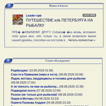
Новое в блогах
14.07.2026
Leader-spb
ПУТЕШЕСТВIE изѣ ПЕТЕРБУРГА НА
РЫБАЛКУ
ПРЕ� �ЮБИМОМУ ДРУГУ. Собира� �сь вновь, вспомнил
тебя душа моя, ибо только ты, в своем возвеличи вании
нашей дружбы, способен на поступки и ...
Читать полностью »
Самое обсуждаемое
Родбилдинг
(
10.08.2026 01:58
)
Снасти и Приманки (зима и лето).
(
09.08.2026 20:08
)
Лодки, моторы, квадроциклы и техника для рыбалки
(
09.08.2026 17:04
)
А не поехать ли нам на рыбалку...
(
09.08.2026 15:39
)
Подводная охота
(
07.08.2026 22:50
)
Разное (не только для рыбалки)!
(
06.08.2026 23:00
)
Лодки и Моторы
(
04.08.2026 23:33
)
Памяти Панкова Андрея
(
04.08.2026 23:19
)