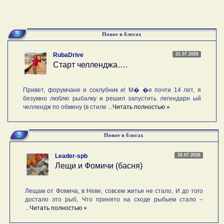
Новое в блогах
31.07.2026
RubaDrive
Старт челленджа….
Привет, форумчане и соклубник и! М� �е почти 14 лет, я
безумно люблю рыбалку и решил запустить легендарн ый
челлендж по обмену (в стиле ...
Читать полностью »
Новое в блогах
20.07.2026
Leader-spb
Лещи и Фомичи (басня)
Лещам от Фомича, в Неве, совсем житья не стало, И до того
достало это рыб, Что принято на сходе рыбьем стало –
...
Читать полностью »