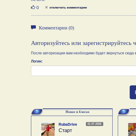
Нравится
0
отключить комментарии
Комментарии (0)
Авторизуйтесь или зарегистрируйтесь 
После авторизации вам необходимо будет вернуться сюда в
Логин:
Новое в блогах
31.07.2026
RubaDrive
Старт