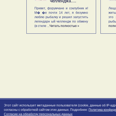
челленджа….
Привет, форумчане и соклубник и!
Леща
М� �е почти 14 лет, я безумно
жить
люблю рыбалку и решил запустить
это 
легендарн ый челлендж по обмену
рыб
(в стиле ...
Читать полностью »
полн
Этот сайт использует метаданные пользователя (cookie, данные об IP-ад
согласны с обработкой сайтом этих данных. Подробнее:
Политика конфид
Согласие на обработку персональных данных