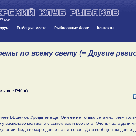
орум
Рыбацкие места
Рыболовные блоги
Контакты
емы по всему свету (= Другие регио
и и вне РФ) =)
нее ВВшники. Уроды те еще. Они ее не только сетями.....чем толь
азе у васкелово моя жена с сыном жили все лето. Очень часто дети 
купании. Вода в озере давно не питьевая. Да и вообще там давно 