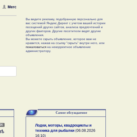
Merc
Вы видите рекламу, подобранную персонально для
вас системой Яндекс.Директ с учетом вашей истории
посещений других сайтов, анализа предпочтений и
других факторов. Другие посетители видят другие
объявления.
Вы можете скрыть объявление, которое вам не
нравится, нажав на ссылку "скрыть" внутри него, или
пожаловаться
на некорректное объявление
администратору.
Самое обсуждаемое
026
Лодки, моторы, квадроциклы и
техника для рыбалки
(
06.08.2026
зѣ
16:10
)