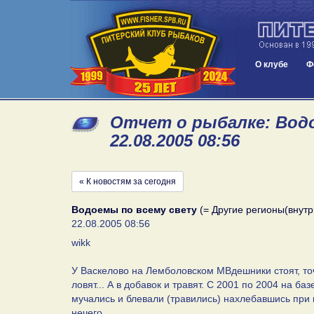
О клубе
Ф
Отчет о рыбалке: Водо
22.08.2005 08:56
« К новостям за сегодня
Водоемы по всему свету
(= Другие регионы(внутр
22.08.2005 08:56
wikk
У Васкелово на Лемболовском МВдешники стоят, точ
ловят... А в добавок и травят. С 2001 по 2004 на б
мучались и блевали (травились) нахлебавшись при 
нечего.