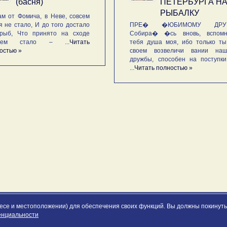
(басня)
ПЕТЕРБУРГА Н
РЫБАЛКУ
м от Фомича, в Неве, совсем
я не стало, И до того достало
ПРЕ� �ЮБИМОМУ ДРУГ
рыб, Что принято на сходе
Собира� �сь вновь, вспомн
ьем стало – ...
Читать
тебя душа моя, ибо только ты
остью »
своем возвеличи вании наш
дружбы, способен на поступк
...
Читать полностью »
ресе и местоположении) для обеспечения своих функций. Вы должны покинуть 
енциальности