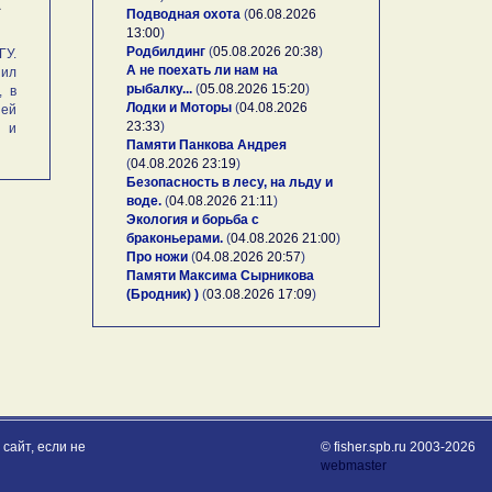
А
Подводная охота
(
06.08.2026
13:00
)
Родбилдинг
(
05.08.2026 20:38
)
У.
А не поехать ли нам на
ил
рыбалку...
(
05.08.2026 15:20
)
, в
Лодки и Моторы
(
04.08.2026
ей
23:33
)
и и
Памяти Панкова Андрея
(
04.08.2026 23:19
)
Безопасность в лесу, на льду и
воде.
(
04.08.2026 21:11
)
Экология и борьба с
браконьерами.
(
04.08.2026 21:00
)
Про ножи
(
04.08.2026 20:57
)
Памяти Максима Сырникова
(Бродник) )
(
03.08.2026 17:09
)
сайт, если не
© fisher.spb.ru 2003-2026
webmaster