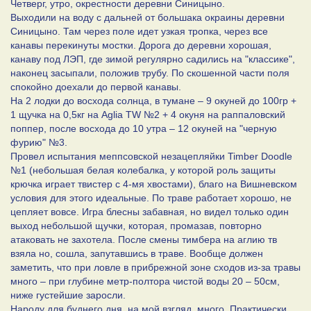
Четверг, утро, окрестности деревни Синицыно.
Выходили на воду с дальней от большака окраины деревни
Синицыно. Там через поле идет узкая тропка, через все
канавы перекинуты мостки. Дорога до деревни хорошая,
канаву под ЛЭП, где зимой регулярно садились на "классике",
наконец засыпали, положив трубу. По скошенной части поля
спокойно доехали до первой канавы.
На 2 лодки до восхода солнца, в тумане – 9 окуней до 100гр +
1 щучка на 0,5кг на Aglia TW №2 + 4 окуня на раппаловский
поппер, после восхода до 10 утра – 12 окуней на "черную
фурию" №3.
Провел испытания меппсовской незацепляйки Timber Doodle
№1 (небольшая белая колебалка, у которой роль защиты
крючка играет твистер с 4-мя хвостами), благо на Вишневском
условия для этого идеальные. По траве работает хорошо, не
цепляет вовсе. Игра блесны забавная, но видел только один
выход небольшой щучки, которая, промазав, повторно
атаковать не захотела. После смены тимбера на аглию тв
взяла но, сошла, запутавшись в траве. Вообще должен
заметить, что при ловле в прибрежной зоне сходов из-за травы
много – при глубине метр-полтора чистой воды 20 – 50см,
ниже густейшие заросли.
Народу для буднего дня, на мой взгляд, много. Практически