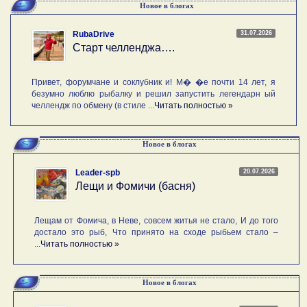
Новое в блогах
31.07.2026
RubaDrive
Старт челленджа….
Привет, форумчане и соклубник и! М� �е почти 14 лет, я
безумно люблю рыбалку и решил запустить легендарн ый
челлендж по обмену (в стиле ...
Читать полностью »
Новое в блогах
20.07.2026
Leader-spb
Лещи и Фомичи (басня)
Лещам от Фомича, в Неве, совсем житья не стало, И до того
достало это рыб, Что принято на сходе рыбьем стало –
...
Читать полностью »
Новое в блогах