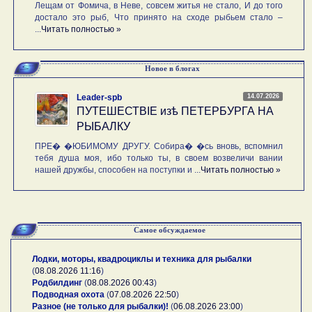
Лещам от Фомича, в Неве, совсем житья не стало, И до того
достало это рыб, Что принято на сходе рыбьем стало –
...
Читать полностью »
Новое в блогах
14.07.2026
Leader-spb
ПУТЕШЕСТВIE изѣ ПЕТЕРБУРГА НА
РЫБАЛКУ
ПРЕ� �ЮБИМОМУ ДРУГУ. Собира� �сь вновь, вспомнил
тебя душа моя, ибо только ты, в своем возвеличи вании
нашей дружбы, способен на поступки и ...
Читать полностью »
Самое обсуждаемое
Лодки, моторы, квадроциклы и техника для рыбалки
(
08.08.2026 11:16
)
Родбилдинг
(
08.08.2026 00:43
)
Подводная охота
(
07.08.2026 22:50
)
Разное (не только для рыбалки)!
(
06.08.2026 23:00
)