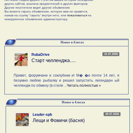
других сайтов, анализа предпочтений и других факторов.
Другие посетители видят другие объявления.
Вы можете скрыть объявление, которое вам не нравится,
нажав на ссылку "скрыть" внутри него, или
пожаловаться
на
некорректное объявление администратору.
Новое в блогах
31.07.2026
RubaDrive
Старт челленджа….
Привет, форумчане и соклубник и! М� �е почти 14 лет, я
безумно люблю рыбалку и решил запустить легендарн ый
челлендж по обмену (в стиле ...
Читать полностью »
Новое в блогах
20.07.2026
Leader-spb
Лещи и Фомичи (басня)