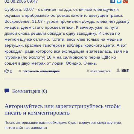
02.08.2005 09:47
Суббота, 30.07 - отличная погода, отличный клев щучек и
окушков в прибрежных островках какой-то цветущей травки.
Воскресенье, 31.07 - утром проливной дождь, клева нет даже у
живцов. Днем стало просветляться. К вечеру, уже по пути
домой снова решили обкидать одну заводинку. И снова по
мелкой щучке отлично. Кстати, весь клев только на медные
вертушки, красные твистерки и воблеры красного цвета. А вот
крокодил, ради которого вся экспедиция и затевалась, взял на
глубине (по эхолоту) 10 м на салмовского перча СДР, но
сошел в двух метрах от лодки. Обидно. Очень.
Нравится
ВВП
0
отключить комментарии
пожаловаться
Комментарии (0)
Авторизуйтесь или зарегистрируйтесь чтобы
писать и комментировать
После авторизации вам необходимо будет вернуться сюда вручную,
потом сайт вас запомнит