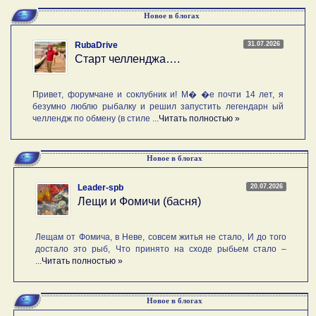
Новое в блогах
31.07.2026
RubaDrive
Старт челленджа….
Привет, форумчане и соклубник и! М� �е почти 14 лет, я
безумно люблю рыбалку и решил запустить легендарн ый
челлендж по обмену (в стиле ...
Читать полностью »
Новое в блогах
20.07.2026
Leader-spb
Лещи и Фомичи (басня)
Лещам от Фомича, в Неве, совсем житья не стало, И до того
достало это рыб, Что принято на сходе рыбьем стало –
...
Читать полностью »
Новое в блогах