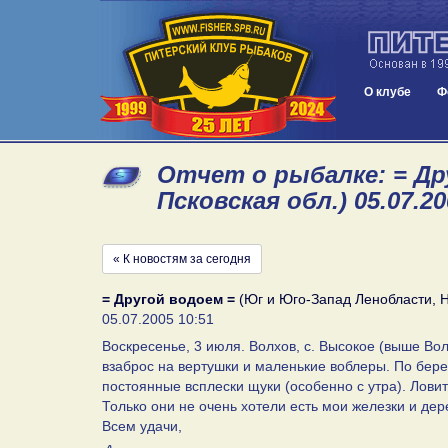
О клубе
Ф
Отчет о рыбалке: = Др
Псковская обл.) 05.07.20
« К новостям за сегодня
= Другой водоем =
(Юг и Юго-Запад Ленобласти, Н
05.07.2005 10:51
Воскресенье, 3 июля. Волхов, с. Высокое (выше Вол
взаброс на вертушки и маленькие воблеры. По бере
постоянные всплески щуки (особенно с утра). Ловить
Только они не очень хотели есть мои железки и дер
Всем удачи,