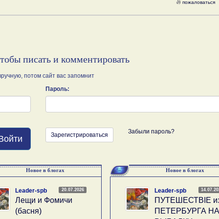
пожаловаться
чтобы писать и комментировать
ручную, потом сайт вас запомнит
Пароль:
Забыли пароль?
Зарегистрироваться
Войти
Новое в блогах
Новое в блогах
20.07.2026
14.07.2
Leader-spb
Leader-spb
Лещи и Фомичи
ПУТЕШЕСТВIE и
(басня)
ПЕТЕРБУРГА Н