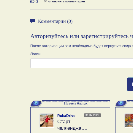
Нравится
0
отключить комментарии
Комментарии (0)
Авторизуйтесь или зарегистрируйтесь 
После авторизации вам необходимо будет вернуться сюда в
Логин:
Новое в блогах
31.07.2026
RubaDrive
Старт
челленджа….