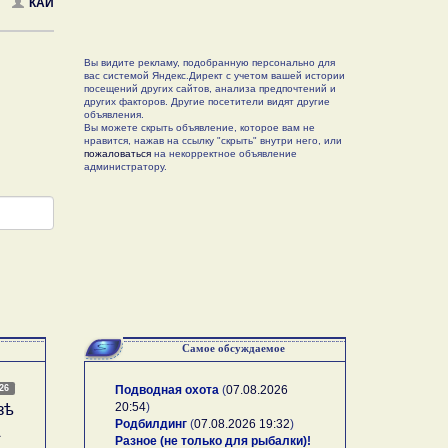
КАИ
Вы видите рекламу, подобранную персонально для
вас системой Яндекс.Директ с учетом вашей истории
посещений других сайтов, анализа предпочтений и
других факторов. Другие посетители видят другие
объявления.
Вы можете скрыть объявление, которое вам не
нравится, нажав на ссылку "скрыть" внутри него, или
пожаловаться
на некорректное объявление
администратору.
Самое обсуждаемое
026
Подводная охота
(
07.08.2026
20:54
)
зѣ
Родбилдинг
(
07.08.2026 19:32
)
А
Разное (не только для рыбалки)!