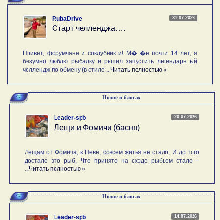
31.07.2026
RubaDrive
Старт челленджа….
Привет, форумчане и соклубник и! М� �е почти 14 лет, я
безумно люблю рыбалку и решил запустить легендарн ый
челлендж по обмену (в стиле ...
Читать полностью »
Новое в блогах
20.07.2026
Leader-spb
Лещи и Фомичи (басня)
Лещам от Фомича, в Неве, совсем житья не стало, И до того
достало это рыб, Что принято на сходе рыбьем стало –
...
Читать полностью »
Новое в блогах
14.07.2026
Leader-spb