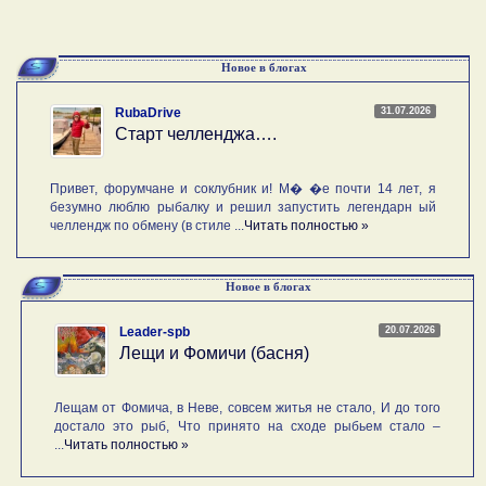
Новое в блогах
31.07.2026
RubaDrive
Старт челленджа….
Привет, форумчане и соклубник и! М� �е почти 14 лет, я
безумно люблю рыбалку и решил запустить легендарн ый
челлендж по обмену (в стиле ...
Читать полностью »
Новое в блогах
20.07.2026
Leader-spb
Лещи и Фомичи (басня)
Лещам от Фомича, в Неве, совсем житья не стало, И до того
достало это рыб, Что принято на сходе рыбьем стало –
...
Читать полностью »