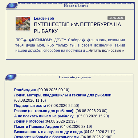
Новое в блогах
14.07.2026
Leader-spb
ПУТЕШЕСТВIE изѣ ПЕТЕРБУРГА НА
РЫБАЛКУ
ПРЕ� �ЮБИМОМУ ДРУГУ. Собира� �сь вновь, вспомнил
тебя душа моя, ибо только ты, в своем возвеличи вании
нашей дружбы, способен на поступки и ...
Читать полностью »
Самое обсуждаемое
Родбилдинг
(
09.08.2026 09:10
)
Лодки, моторы, квадроциклы и техника для рыбалки
(
08.08.2026 11:16
)
Подводная охота
(
07.08.2026 22:50
)
Разное (не только для рыбалки)!
(
06.08.2026 23:00
)
А не поехать ли нам на рыбалку...
(
05.08.2026 15:20
)
Лодки и Моторы
(
04.08.2026 23:33
)
Памяти Панкова Андрея
(
04.08.2026 23:19
)
Безопасность в лесу, на льду и воде.
(
04.08.2026 21:11
)
Экология и борьба с браконьерами.
(
04.08.2026 21:00
)