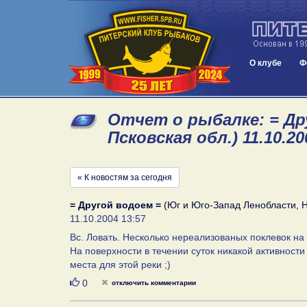
О клубе
Ф
Отчет о рыбалке: = Др
Псковская обл.) 11.10.20
« К новостям за сегодня
= Другой водоем =
(Юг и Юго-Запад Ленобласти, Н
11.10.2004 13:57
Вс. Ловать. Несколько нереализованых поклевок на д
На поверхности в течении суток никакой активности 
места для этой реки ;)
Нравится
0
отключить комментарии