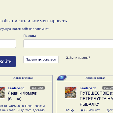
чтобы писать и комментировать
ручную, потом сайт вас запомнит
Пароль:
Забыли пароль?
Зарегистрироваться
Войти
Новое в блогах
Новое в блогах
20.07.2026
14.07.2
Leader-spb
Leader-spb
Лещи и Фомичи
ПУТЕШЕСТВIE и
(басня)
ПЕТЕРБУРГА Н
РЫБАЛКУ
м от Фомича, в Неве, совсем
я не стало, И до того достало
ПРЕ� �ЮБИМОМУ ДРУГ