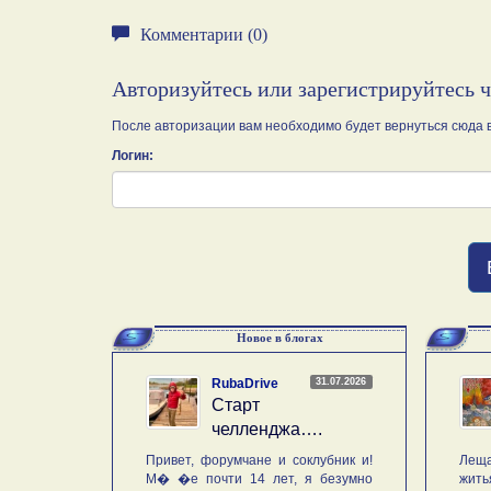
Комментарии (0)
Авторизуйтесь или зарегистрируйтесь 
После авторизации вам необходимо будет вернуться сюда в
Логин:
Новое в блогах
31.07.2026
RubaDrive
Старт
челленджа….
Привет, форумчане и соклубник и!
Леща
М� �е почти 14 лет, я безумно
жить