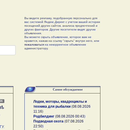
Вы видите рекламу, подобранную персонально для
вас системой Яндекс.Директ с учетом вашей истории
посещений других сайтов, анализа предпочтений и
других факторов. Другие посетители видят другие
объявления.
Вы можете скрыть объявление, которое вам не
нравится, нажав на ссылку "скрыть" внутри него, или
пожаловаться
на некорректное объявление
администратору.
Самое обсуждаемое
026
Лодки, моторы, квадроциклы и
техника для рыбалки
(
08.08.2026
зѣ
11:16
)
А
Родбилдинг
(
08.08.2026 00:43
)
Подводная охота
(
07.08.2026
22:50
)
У.