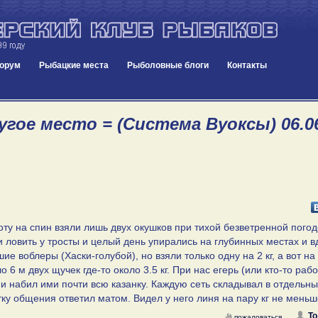
орум
Рыбацкие места
Рыболовные блоги
Контакты
гое место = (Система Вуоксы) 06.06
оту на спин взяли лишь двух окушков при тихой безветренной пого
и ловить у тросты и целый день упирались на глубинных местах и в
е воблеры (Хаски-голубой), но взяли только одну на 2 кг, а вот на
6 м двух щучек где-то около 3.5 кг. При нас егерь (или кто-то ра
 и набил ими почти всю казанку. Каждую сеть складывал в отдельн
тку общения ответил матом. Видел у него линя на пару кг не меньш
То
пожаловаться