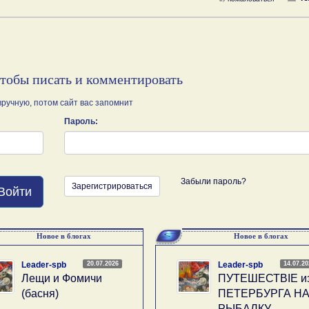
чтобы писать и комментировать
ручную, потом сайт вас запомнит
Пароль:
Забыли пароль?
Зарегистрироваться
Войти
Новое в блогах
Новое в блогах
20.07.2026
14.07.2
Leader-spb
Leader-spb
Лещи и Фомичи
ПУТЕШЕСТВIE и
(басня)
ПЕТЕРБУРГА Н
РЫБАЛКУ