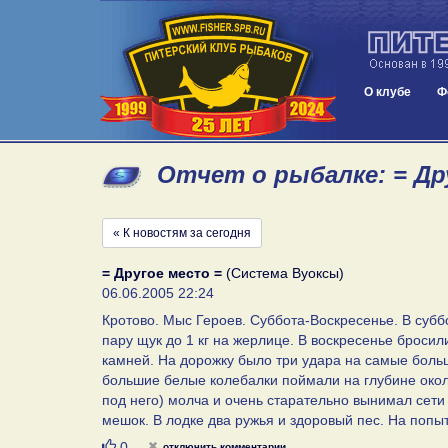
О клубе
Ф
Отчет о рыбалке: = Дру
« К новостям за сегодня
= Другое место =
(Система Вуоксы)
06.06.2005 22:24
Кротово. Мыс Героев. Суббота-Воскресенье. В субб
пару щук до 1 кг на жерлице. В воскресенье бросил
камней. На дорожку было три удара на самые больши
большие белые колебалки поймали на глубине около 
под него) молча и очень старательно вынимал сети
мешок. В лодке два ружья и здоровый пес. На попы
Нравится
0
отключить комментарии