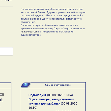
Вы видите рекламу, подобранную персонально для
вас системой Яндекс.Директ с учетом вашей истории
посещений других сайтов, анализа предпочтений и
других факторов. Другие посетители видят другие
объявления.
Вы можете скрыть объявление, которое вам не
нравится, нажав на ссылку "скрыть" внутри него, или
пожаловаться
на некорректное объявление
администратору.
Самое обсуждаемое
026
Родбилдинг
(
06.08.2026 18:04
)
Лодки, моторы, квадроциклы и
зѣ
техника для рыбалки
(
06.08.2026
А
16:10
)