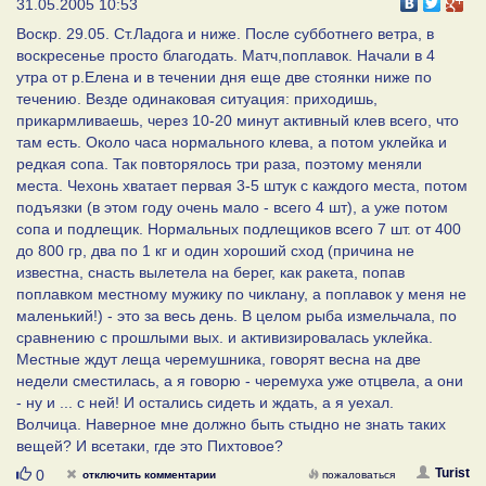
31.05.2005 10:53
Воскр. 29.05. Ст.Ладога и ниже. После субботнего ветра, в
воскресенье просто благодать. Матч,поплавок. Начали в 4
утра от р.Елена и в течении дня еще две стоянки ниже по
течению. Везде одинаковая ситуация: приходишь,
прикармливаешь, через 10-20 минут активный клев всего, что
там есть. Около часа нормального клева, а потом уклейка и
редкая сопа. Так повторялось три раза, поэтому меняли
места. Чехонь хватает первая 3-5 штук с каждого места, потом
подъязки (в этом году очень мало - всего 4 шт), а уже потом
сопа и подлещик. Нормальных подлещиков всего 7 шт. от 400
до 800 гр, два по 1 кг и один хороший сход (причина не
известна, снасть вылетела на берег, как ракета, попав
поплавком местному мужику по чиклану, а поплавок у меня не
маленький!) - это за весь день. В целом рыба измельчала, по
сравнению с прошлыми вых. и активизировалась уклейка.
Местные ждут леща черемушника, говорят весна на две
недели сместилась, а я говорю - черемуха уже отцвела, а они
- ну и ... с ней! И остались сидеть и ждать, а я уехал.
Волчица. Наверное мне должно быть стыдно не знать таких
вещей? И всетаки, где это Пихтовое?
Нравится
Turist
0
отключить комментарии
пожаловаться