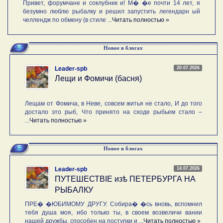
Привет, форумчане и соклубник и! М� �е почти 14 лет, я
безумно люблю рыбалку и решил запустить легендарн ый
челлендж по обмену (в стиле ...
Читать полностью »
Новое в блогах
20.07.2026
Leader-spb
Лещи и Фомичи (басня)
Лещам от Фомича, в Неве, совсем житья не стало, И до того
достало это рыб, Что принято на сходе рыбьем стало –
...
Читать полностью »
Новое в блогах
14.07.2026
Leader-spb
ПУТЕШЕСТВIE изѣ ПЕТЕРБУРГА НА
РЫБАЛКУ
ПРЕ� �ЮБИМОМУ ДРУГУ. Собира� �сь вновь, вспомнил
тебя душа моя, ибо только ты, в своем возвеличи вании
нашей дружбы, способен на поступки и ...
Читать полностью »