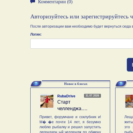
Комментарии (0)
Авторизуйтесь или зарегистрируйтесь 
После авторизации вам необходимо будет вернуться сюда в
Логин:
Новое в блогах
31.07.2026
RubaDrive
Старт
челленджа….
Привет, форумчане и соклубник и!
Леща
М� �е почти 14 лет, я безумно
жить
люблю рыбалку и решил запустить
это 
легендарн ый челлендж по обмену
рыб