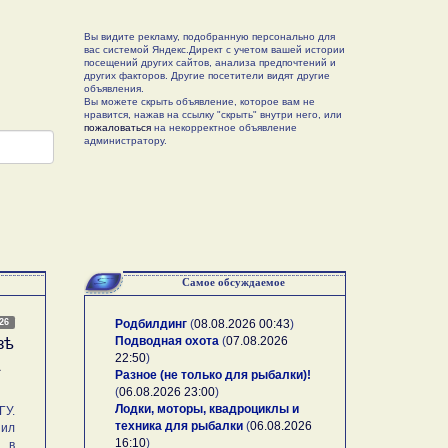
Вы видите рекламу, подобранную персонально для
вас системой Яндекс.Директ с учетом вашей истории
посещений других сайтов, анализа предпочтений и
других факторов. Другие посетители видят другие
объявления.
Вы можете скрыть объявление, которое вам не
нравится, нажав на ссылку "скрыть" внутри него, или
пожаловаться
на некорректное объявление
администратору.
Самое обсуждаемое
026
Родбилдинг
(
08.08.2026 00:43
)
Подводная охота
(
07.08.2026
зѣ
22:50
)
А
Разное (не только для рыбалки)!
(
06.08.2026 23:00
)
Лодки, моторы, квадроциклы и
У.
техника для рыбалки
(
06.08.2026
ил
16:10
)
, в