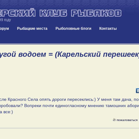
орум
Рыбацкие места
Рыболовные блоги
Контакты
гой водоем = (Карельский перешеек) 
сле Красного Села опять дороги пересеклись:) У меня там дача, п
не пробовали? Вопреки почти единогласному мнению тамошних абор
а все:)
пожаловаться