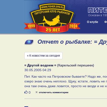
О клубе
Ф
Отчет о рыбалке: = Дру
« К новостям за сегодня
= Другой водоем =
(Карельский перешеек)
30.05.2005 04:29
Пит. Как часто на Петровском бываете? Надо же, по
озеро знаю очень неплохо. Щуку, кстати, ловить 
она там очень даже ловится, просто не везде и не н
Нравится
0
отключить комментарии