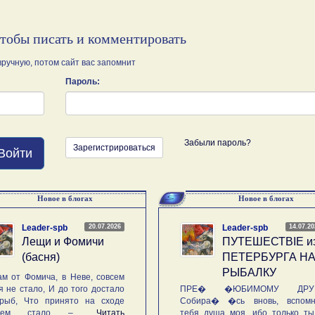
чтобы писать и комментировать
ручную, потом сайт вас запомнит
Пароль:
Забыли пароль?
Зарегистрироваться
Войти
Новое в блогах
Новое в блогах
20.07.2026
14.07.2
Leader-spb
Leader-spb
Лещи и Фомичи
ПУТЕШЕСТВIE и
(басня)
ПЕТЕРБУРГА Н
РЫБАЛКУ
м от Фомича, в Неве, совсем
я не стало, И до того достало
ПРЕ� �ЮБИМОМУ ДРУГ
рыб, Что принято на сходе
Собира� �сь вновь, вспомн
ьем стало – ...
Читать
тебя душа моя, ибо только ты