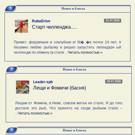
Новое в блогах
31.07.2026
RubaDrive
Старт челленджа….
Привет, форумчане и соклубник и! М� �е почти 14 лет, я
безумно люблю рыбалку и решил запустить легендарн ый
челлендж по обмену (в стиле ...
Читать полностью »
Новое в блогах
20.07.2026
Leader-spb
Лещи и Фомичи (басня)
Лещам от Фомича, в Неве, совсем житья не стало, И до того
достало это рыб, Что принято на сходе рыбьем стало –
...
Читать полностью »
Новое в блогах