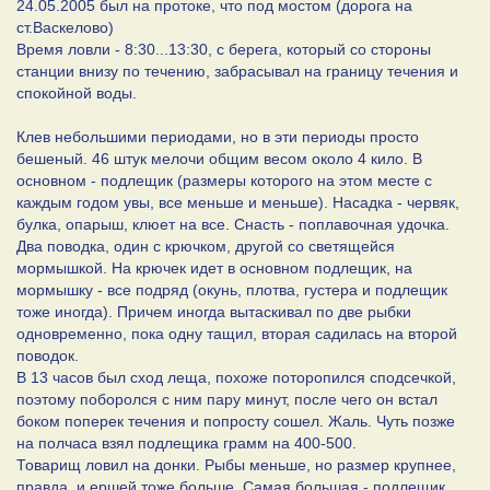
24.05.2005 был на протоке, что под мостом (дорога на
ст.Васкелово)
Время ловли - 8:30...13:30, с берега, который со стороны
станции внизу по течению, забрасывал на границу течения и
спокойной воды.
Клев небольшими периодами, но в эти периоды просто
бешеный. 46 штук мелочи общим весом около 4 кило. В
основном - подлещик (размеры которого на этом месте с
каждым годом увы, все меньше и меньше). Насадка - червяк,
булка, опарыш, клюет на все. Снасть - поплавочная удочка.
Два поводка, один с крючком, другой со светящейся
мормышкой. На крючек идет в основном подлещик, на
мормышку - все подряд (окунь, плотва, густера и подлещик
тоже иногда). Причем иногда вытаскивал по две рыбки
одновременно, пока одну тащил, вторая садилась на второй
поводок.
В 13 часов был сход леща, похоже поторопился сподсечкой,
поэтому поборолся с ним пару минут, после чего он встал
боком поперек течения и попросту сошел. Жаль. Чуть позже
на полчаса взял подлещика грамм на 400-500.
Товарищ ловил на донки. Рыбы меньше, но размер крупнее,
правда, и ершей тоже больше. Самая большая - подлещик