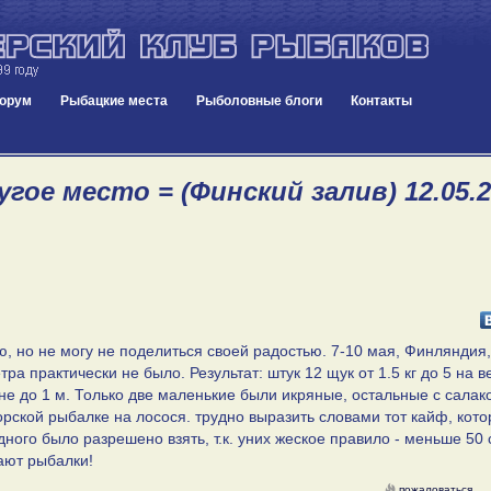
орум
Рыбацкие места
Рыболовные блоги
Контакты
гое место = (Финский залив) 12.05.2
но не могу не поделиться своей радостью. 7-10 мая, Финляндия,
етра практически не было. Результат: штук 12 щук от 1.5 кг до 5 на в
не до 1 м. Только две маленькие были икряные, остальные с салако
рской рыбалке на лосося. трудно выразить словами тот кайф, кот
ного было разрешено взять, т.к. уних жеское правило - меньше 50 
вают рыбалки!
пожаловаться