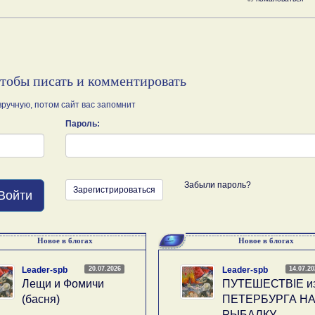
чтобы писать и комментировать
ручную, потом сайт вас запомнит
Пароль:
Забыли пароль?
Зарегистрироваться
Войти
Новое в блогах
Новое в блогах
20.07.2026
14.07.2
Leader-spb
Leader-spb
Лещи и Фомичи
ПУТЕШЕСТВIE и
(басня)
ПЕТЕРБУРГА Н
РЫБАЛКУ