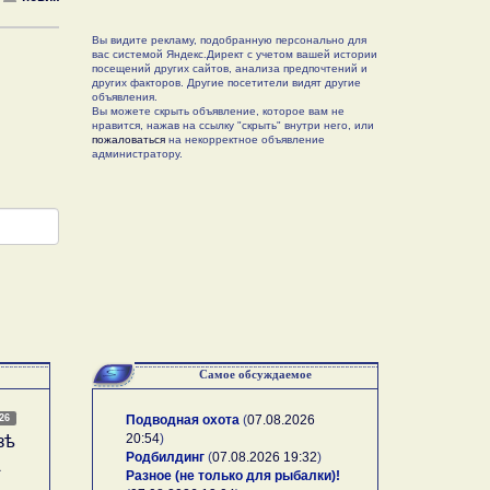
Вы видите рекламу, подобранную персонально для
вас системой Яндекс.Директ с учетом вашей истории
посещений других сайтов, анализа предпочтений и
других факторов. Другие посетители видят другие
объявления.
Вы можете скрыть объявление, которое вам не
нравится, нажав на ссылку "скрыть" внутри него, или
пожаловаться
на некорректное объявление
администратору.
Самое обсуждаемое
026
Подводная охота
(
07.08.2026
20:54
)
зѣ
Родбилдинг
(
07.08.2026 19:32
)
А
Разное (не только для рыбалки)!