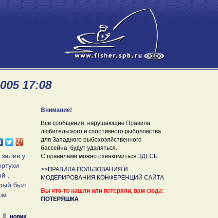
005 17:08
Внимание!
Все сообщения, нарушающие Правила
любительского и спортивного рыболовства
для Западного рыбохозяйственного
бассейна, будут удаляться.
 залив у
С правилами можно ознакомиться
ЗДЕСЬ
ертухи
>>ПРАВИЛА ПОЛЬЗОВАНИЯ И
й ,
МОДЕРИРОВАНИЯ КОНФЕРЕНЦИЙ САЙТА
орый был
Вы что-то нашли или потеряли, вам сюда:
см
ПОТЕРЯШКА
новик