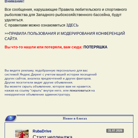
Внимание!
Все сообщения, нарушающие Правила любительского и спортивного
рыболовства для Западного рыбохозяйственного бассейна, будут
удаляться.
С правилами можно ознакомиться
ЗДЕСЬ
>>ПРАВИЛА ПОЛЬЗОВАНИЯ И МОДЕРИРОВАНИЯ КОНФЕРЕНЦИЙ
САЙТА
Вы что-то нашли или потеряли, вам сюда:
ПОТЕРЯШКА
Вы видите рекламу, подобранную персонально для вас
системой Яндекс.Директ с учетом вашей истории посещений
других сайтов, анализа предпочтений и других факторов.
Другие посетители видят другие объявления.
Вы можете скрыть объявление, которое вам не нравится,
нажав на ссылку "скрыть" внутри него, или
пожаловаться
на
некорректное объявление администратору.
Новое в блогах
31.07.2026
RubaDrive
Старт челленджа….