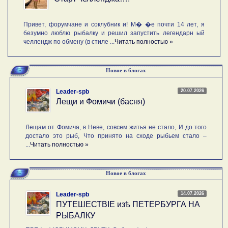
Привет, форумчане и соклубник и! М� �е почти 14 лет, я
безумно люблю рыбалку и решил запустить легендарн ый
челлендж по обмену (в стиле ...
Читать полностью »
Новое в блогах
20.07.2026
Leader-spb
Лещи и Фомичи (басня)
Лещам от Фомича, в Неве, совсем житья не стало, И до того
достало это рыб, Что принято на сходе рыбьем стало –
...
Читать полностью »
Новое в блогах
14.07.2026
Leader-spb
ПУТЕШЕСТВIE изѣ ПЕТЕРБУРГА НА
РЫБАЛКУ