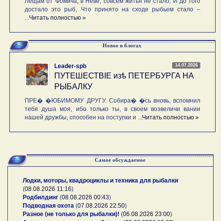
Лещам от Фомича, в Неве, совсем житья не стало, И до того
достало это рыб, Что принято на сходе рыбьем стало –
...
Читать полностью »
Новое в блогах
14.07.2026
Leader-spb
ПУТЕШЕСТВIE изѣ ПЕТЕРБУРГА НА
РЫБАЛКУ
ПРЕ� �ЮБИМОМУ ДРУГУ. Собира� �сь вновь, вспомнил
тебя душа моя, ибо только ты, в своем возвеличи вании
нашей дружбы, способен на поступки и ...
Читать полностью »
Самое обсуждаемое
Лодки, моторы, квадроциклы и техника для рыбалки
(
08.08.2026 11:16
)
Родбилдинг
(
08.08.2026 00:43
)
Подводная охота
(
07.08.2026 22:50
)
Разное (не только для рыбалки)!
(
06.08.2026 23:00
)