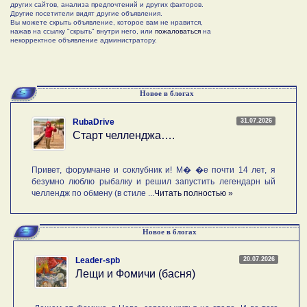
других сайтов, анализа предпочтений и других факторов.
Другие посетители видят другие объявления.
Вы можете скрыть объявление, которое вам не нравится,
нажав на ссылку "скрыть" внутри него, или
пожаловаться
на
некорректное объявление администратору.
Новое в блогах
31.07.2026
RubaDrive
Старт челленджа….
Привет, форумчане и соклубник и! М� �е почти 14 лет, я
безумно люблю рыбалку и решил запустить легендарн ый
челлендж по обмену (в стиле ...
Читать полностью »
Новое в блогах
20.07.2026
Leader-spb
Лещи и Фомичи (басня)