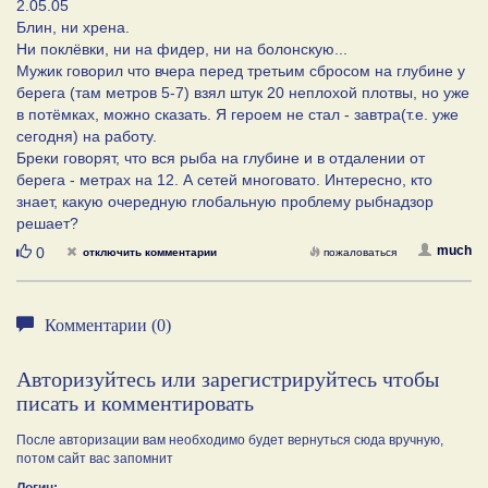
2.05.05
Блин, ни хрена.
Ни поклёвки, ни на фидер, ни на болонскую...
Мужик говорил что вчера перед третьим сбросом на глубине у
берега (там метров 5-7) взял штук 20 неплохой плотвы, но уже
в потёмках, можно сказать. Я героем не стал - завтра(т.е. уже
сегодня) на работу.
Бреки говорят, что вся рыба на глубине и в отдалении от
берега - метрах на 12. А сетей многовато. Интересно, кто
знает, какую очередную глобальную проблему рыбнадзор
решает?
Нравится
much
0
отключить комментарии
пожаловаться
Комментарии (0)
Авторизуйтесь или зарегистрируйтесь чтобы
писать и комментировать
После авторизации вам необходимо будет вернуться сюда вручную,
потом сайт вас запомнит
Логин: