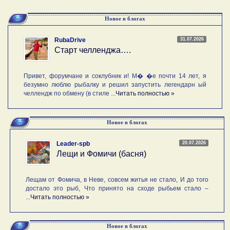
Новое в блогах
31.07.2026
RubaDrive
Старт челленджа….
Привет, форумчане и соклубник и! М� �е почти 14 лет, я
безумно люблю рыбалку и решил запустить легендарн ый
челлендж по обмену (в стиле ...
Читать полностью »
Новое в блогах
20.07.2026
Leader-spb
Лещи и Фомичи (басня)
Лещам от Фомича, в Неве, совсем житья не стало, И до того
достало это рыб, Что принято на сходе рыбьем стало –
...
Читать полностью »
Новое в блогах