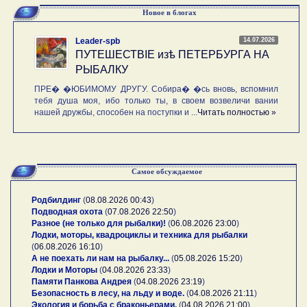
Новое в блогах
14.07.2026
Leader-spb
ПУТЕШЕСТВIE изѣ ПЕТЕРБУРГА НА
РЫБАЛКУ
ПРЕ� �ЮБИМОМУ ДРУГУ. Собира� �сь вновь, вспомнил
тебя душа моя, ибо только ты, в своем возвеличи вании
нашей дружбы, способен на поступки и ...
Читать полностью »
Самое обсуждаемое
Родбилдинг
(
08.08.2026 00:43
)
Подводная охота
(
07.08.2026 22:50
)
Разное (не только для рыбалки)!
(
06.08.2026 23:00
)
Лодки, моторы, квадроциклы и техника для рыбалки
(
06.08.2026 16:10
)
А не поехать ли нам на рыбалку...
(
05.08.2026 15:20
)
Лодки и Моторы
(
04.08.2026 23:33
)
Памяти Панкова Андрея
(
04.08.2026 23:19
)
Безопасность в лесу, на льду и воде.
(
04.08.2026 21:11
)
Экология и борьба с браконьерами.
(
04.08.2026 21:00
)