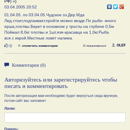
РФ) =)
03.04.2005 20:52
01.04.05. по 03.04.05.Чудское оз.Дер.Мда
Лед стоит,подтаивает,пройти можно везде.По рыбе- много
ерша,плотвы.Берет в основном у тросты на глубине 0,5м
Поймал 8,0кг плотвы и 1шт.язя-красавца на 1,0кг.Рыба
вся с икрой.Местные ловят налима.
Нравится
OLEF
0
отключить комментарии
пожаловаться
Комментарии (0)
Авторизуйтесь или зарегистрируйтесь чтобы
писать и комментировать
После авторизации вам необходимо будет вернуться сюда вручную,
потом сайт вас запомнит
Логин:
Пароль: