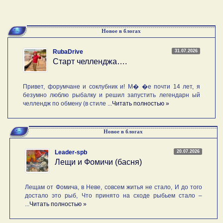
Новое в блогах
31.07.2026
RubaDrive
Старт челленджа….
Привет, форумчане и соклубник и! М� �е почти 14 лет, я
безумно люблю рыбалку и решил запустить легендарн ый
челлендж по обмену (в стиле ...
Читать полностью »
Новое в блогах
20.07.2026
Leader-spb
Лещи и Фомичи (басня)
Лещам от Фомича, в Неве, совсем житья не стало, И до того
достало это рыб, Что принято на сходе рыбьем стало –
...
Читать полностью »