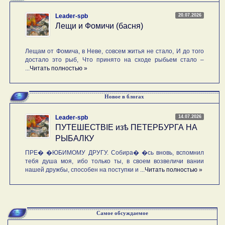
20.07.2026
Leader-spb
Лещи и Фомичи (басня)
Лещам от Фомича, в Неве, совсем житья не стало, И до того
достало это рыб, Что принято на сходе рыбьем стало –
...
Читать полностью »
Новое в блогах
14.07.2026
Leader-spb
ПУТЕШЕСТВIE изѣ ПЕТЕРБУРГА НА
РЫБАЛКУ
ПРЕ� �ЮБИМОМУ ДРУГУ. Собира� �сь вновь, вспомнил
тебя душа моя, ибо только ты, в своем возвеличи вании
нашей дружбы, способен на поступки и ...
Читать полностью »
Самое обсуждаемое