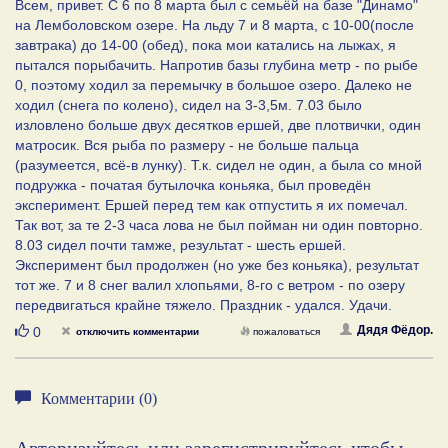
Всем, привет. С 6 по 8 марта был с семьёй на базе "Динамо"
на Лемболовском озере. На льду 7 и 8 марта, с 10-00(после
завтрака) до 14-00 (обед), пока мои катались на лыжах, я
пытался порыбачить. Напротив базы глубина метр - по рыбе
0, поэтому ходил за перемычку в большое озеро. Далеко не
ходил (снега по колено), сидел на 3-3,5м. 7.03 было
изловлено больше двух десятков ершей, две плотвички, один
матросик. Вся рыба по размеру - не больше пальца
(разумеется, всё-в лунку). Т.к. сидел не один, а была со мной
подружка - початая бутылочка коньяка, был проведён
эксперимент. Ершей перед тем как отпустить я их помечал.
Так вот, за те 2-3 часа лова не был пойман ни один повторно.
8.03 сидел почти тамже, результат - шесть ершей.
Эксперимент был продолжен (но уже без коньяка), результат
тот же. 7 и 8 снег валил хлопьями, 8-го с ветром - по озеру
передвигаться крайне тяжело. Праздник - удался. Удачи.
Нравится
Дядя Фёдор.
0
отключить комментарии
пожаловаться
Комментарии (0)
Авторизуйтесь или зарегистрируйтесь чтобы