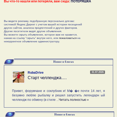
Вы что-то нашли или потеряли, вам сюда:
ПОТЕРЯШКА
Вы видите рекламу, подобранную персонально для вас
системой Яндекс.Директ с учетом вашей истории посещений
других сайтов, анализа предпочтений и других факторов.
Другие посетители видят другие объявления.
Вы можете скрыть объявление, которое вам не нравится,
нажав на ссылку "скрыть" внутри него, или
пожаловаться
на
некорректное объявление администратору.
Новое в блогах
31.07.2026
RubaDrive
Старт челленджа….
Привет, форумчане и соклубник и! М� �е почти 14 лет, я
безумно люблю рыбалку и решил запустить легендарн ый
челлендж по обмену (в стиле ...
Читать полностью »
Новое в блогах