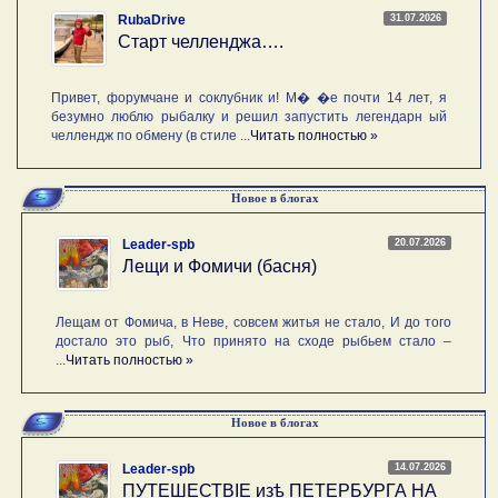
31.07.2026
RubaDrive
Старт челленджа….
Привет, форумчане и соклубник и! М� �е почти 14 лет, я
безумно люблю рыбалку и решил запустить легендарн ый
челлендж по обмену (в стиле ...
Читать полностью »
Новое в блогах
20.07.2026
Leader-spb
Лещи и Фомичи (басня)
Лещам от Фомича, в Неве, совсем житья не стало, И до того
достало это рыб, Что принято на сходе рыбьем стало –
...
Читать полностью »
Новое в блогах
14.07.2026
Leader-spb
ПУТЕШЕСТВIE изѣ ПЕТЕРБУРГА НА