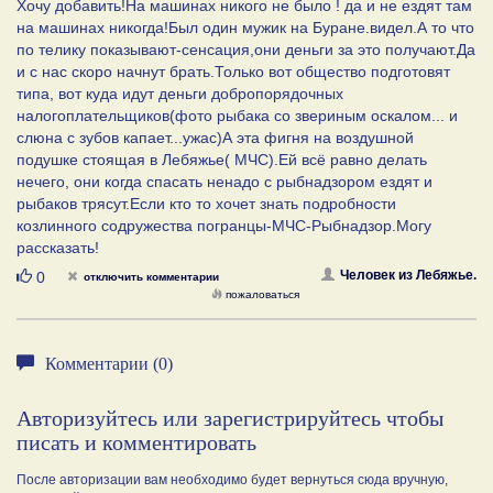
Хочу добавить!На машинах никого не было ! да и не ездят там
на машинах никогда!Был один мужик на Буране.видел.А то что
по телику показывают-сенсация,они деньги за это получают.Да
и с нас скоро начнут брать.Только вот общество подготовят
типа, вот куда идут деньги добропорядочных
налогоплательщиков(фото рыбака со звериным оскалом... и
слюна с зубов капает...ужас)А эта фигня на воздушной
подушке стоящая в Лебяжье( МЧС).Ей всё равно делать
нечего, они когда спасать ненадо с рыбнадзором ездят и
рыбаков трясут.Если кто то хочет знать подробности
козлинного содружества погранцы-МЧС-Рыбнадзор.Могу
рассказать!
Нравится
Человек из Лебяжье.
0
отключить комментарии
пожаловаться
Комментарии (0)
Авторизуйтесь или зарегистрируйтесь чтобы
писать и комментировать
После авторизации вам необходимо будет вернуться сюда вручную,