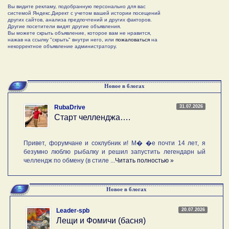
Вы видите рекламу, подобранную персонально для вас
системой Яндекс.Директ с учетом вашей истории посещений
других сайтов, анализа предпочтений и других факторов.
Другие посетители видят другие объявления.
Вы можете скрыть объявление, которое вам не нравится,
нажав на ссылку "скрыть" внутри него, или
пожаловаться
на
некорректное объявление администратору.
Новое в блогах
31.07.2026
RubaDrive
Старт челленджа….
Привет, форумчане и соклубник и! М� �е почти 14 лет, я
безумно люблю рыбалку и решил запустить легендарн ый
челлендж по обмену (в стиле ...
Читать полностью »
Новое в блогах
20.07.2026
Leader-spb
Лещи и Фомичи (басня)