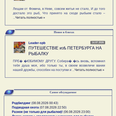
Лещам от Фомича, в Неве, совсем житья не стало, И до того
достало это рыб, Что принято на сходе рыбьем стало –
...
Читать полностью »
Новое в блогах
14.07.2026
Leader-spb
ПУТЕШЕСТВIE изѣ ПЕТЕРБУРГА НА
РЫБАЛКУ
ПРЕ� �ЮБИМОМУ ДРУГУ. Собира� �сь вновь, вспомнил
тебя душа моя, ибо только ты, в своем возвеличи вании
нашей дружбы, способен на поступки и ...
Читать полностью »
Самое обсуждаемое
Родбилдинг
(
08.08.2026 00:43
)
Подводная охота
(
07.08.2026 22:50
)
Разное (не только для рыбалки)!
(
06.08.2026 23:00
)