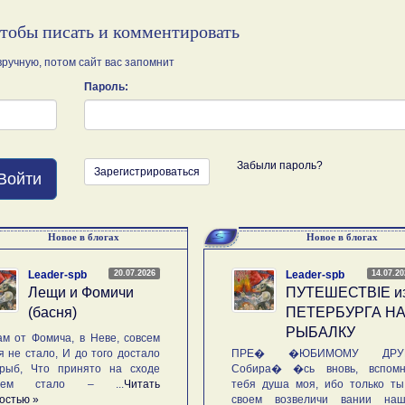
чтобы писать и комментировать
ручную, потом сайт вас запомнит
Пароль:
Забыли пароль?
Зарегистрироваться
Войти
Новое в блогах
Новое в блогах
20.07.2026
14.07.2
Leader-spb
Leader-spb
Лещи и Фомичи
ПУТЕШЕСТВIE и
(басня)
ПЕТЕРБУРГА Н
РЫБАЛКУ
м от Фомича, в Неве, совсем
я не стало, И до того достало
ПРЕ� �ЮБИМОМУ ДРУГ
рыб, Что принято на сходе
Собира� �сь вновь, вспомн
ьем стало – ...
Читать
тебя душа моя, ибо только ты
остью »
своем возвеличи вании наш