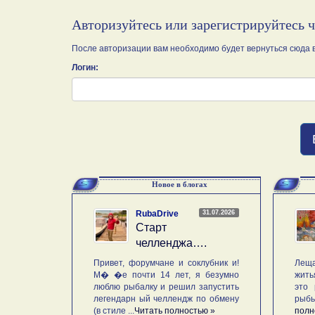
Авторизуйтесь или зарегистрируйтесь 
После авторизации вам необходимо будет вернуться сюда в
Логин:
Новое в блогах
31.07.2026
RubaDrive
Старт
челленджа….
Привет, форумчане и соклубник и!
Леща
М� �е почти 14 лет, я безумно
жить
люблю рыбалку и решил запустить
это 
легендарн ый челлендж по обмену
рыб
(в стиле ...
Читать полностью »
полн