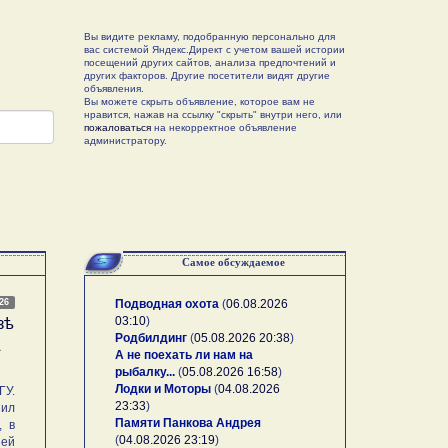
Вы видите рекламу, подобранную персонально для
вас системой Яндекс.Директ с учетом вашей истории
посещений других сайтов, анализа предпочтений и
других факторов. Другие посетители видят другие
объявления.
Вы можете скрыть объявление, которое вам не
нравится, нажав на ссылку "скрыть" внутри него, или
пожаловаться
на некорректное объявление
администратору.
Самое обсуждаемое
026
Подводная охота
(
06.08.2026
03:10
)
зѣ
Родбилдинг
(
05.08.2026 20:38
)
А
А не поехать ли нам на
рыбалку...
(
05.08.2026 16:58
)
Лодки и Моторы
(
04.08.2026
У.
23:33
)
ил
Памяти Панкова Андрея
, в
(
04.08.2026 23:19
)
ей