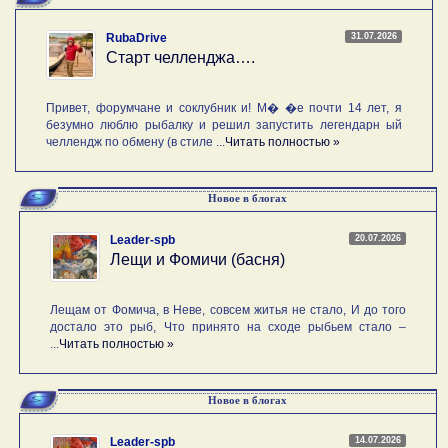
31.07.2026
RubaDrive
Старт челленджа….
Привет, форумчане и соклубник и! М� �е почти 14 лет, я
безумно люблю рыбалку и решил запустить легендарн ый
челлендж по обмену (в стиле ...
Читать полностью »
Новое в блогах
20.07.2026
Leader-spb
Лещи и Фомичи (басня)
Лещам от Фомича, в Неве, совсем житья не стало, И до того
достало это рыб, Что принято на сходе рыбьем стало –
...
Читать полностью »
Новое в блогах
14.07.2026
Leader-spb