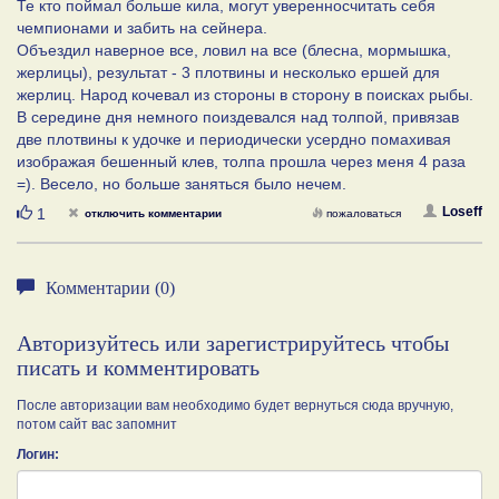
Те кто поймал больше кила, могут уверенносчитать себя
чемпионами и забить на сейнера.
Объездил наверное все, ловил на все (блесна, мормышка,
жерлицы), результат - 3 плотвины и несколько ершей для
жерлиц. Народ кочевал из стороны в сторону в поисках рыбы.
В середине дня немного поиздевался над толпой, привязав
две плотвины к удочке и периодически усердно помахивая
изображая бешенный клев, толпа прошла через меня 4 раза
=). Весело, но больше заняться было нечем.
Нравится
Loseff
1
отключить комментарии
пожаловаться
Комментарии (0)
Авторизуйтесь или зарегистрируйтесь чтобы
писать и комментировать
После авторизации вам необходимо будет вернуться сюда вручную,
потом сайт вас запомнит
Логин: