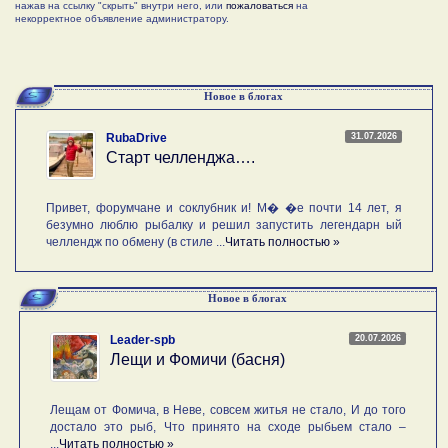
нажав на ссылку "скрыть" внутри него, или
пожаловаться
на
некорректное объявление администратору.
Новое в блогах
31.07.2026
RubaDrive
Старт челленджа….
Привет, форумчане и соклубник и! М� �е почти 14 лет, я
безумно люблю рыбалку и решил запустить легендарн ый
челлендж по обмену (в стиле ...
Читать полностью »
Новое в блогах
20.07.2026
Leader-spb
Лещи и Фомичи (басня)
Лещам от Фомича, в Неве, совсем житья не стало, И до того
достало это рыб, Что принято на сходе рыбьем стало –
...
Читать полностью »