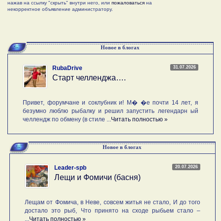
нажав на ссылку "скрыть" внутри него, или
пожаловаться
на
некорректное объявление администратору.
Новое в блогах
31.07.2026
RubaDrive
Старт челленджа….
Привет, форумчане и соклубник и! М� �е почти 14 лет, я
безумно люблю рыбалку и решил запустить легендарн ый
челлендж по обмену (в стиле ...
Читать полностью »
Новое в блогах
20.07.2026
Leader-spb
Лещи и Фомичи (басня)
Лещам от Фомича, в Неве, совсем житья не стало, И до того
достало это рыб, Что принято на сходе рыбьем стало –
...
Читать полностью »