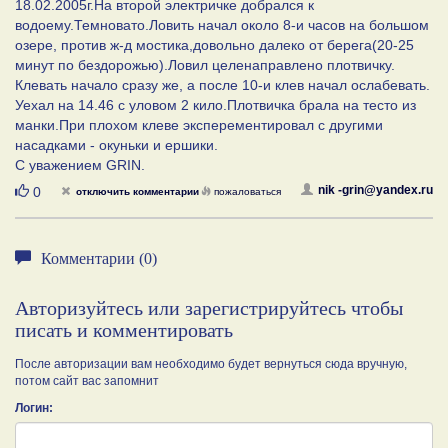
18.02.2005г.На второй электричке добрался к
водоему.Темновато.Ловить начал около 8-и часов на большом
озере, против ж-д мостика,довольно далеко от берега(20-25
минут по бездорожью).Ловил целенаправлено плотвичку.
Клевать начало сразу же, а после 10-и клев начал ослабевать.
Уехал на 14.46 с уловом 2 кило.Плотвичка брала на тесто из
манки.При плохом клеве эксперементировал с другими
насадками - окуньки и ершики.
С уважением GRIN.
Нравится
nik -grin@yandex.ru
0
отключить комментарии
пожаловаться
Комментарии (0)
Авторизуйтесь или зарегистрируйтесь чтобы
писать и комментировать
После авторизации вам необходимо будет вернуться сюда вручную,
потом сайт вас запомнит
Логин: