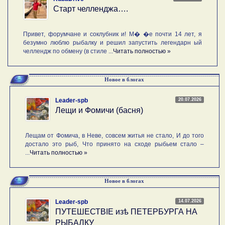
Старт челленджа….
Привет, форумчане и соклубник и! М� �е почти 14 лет, я
безумно люблю рыбалку и решил запустить легендарн ый
челлендж по обмену (в стиле ...
Читать полностью »
Новое в блогах
20.07.2026
Leader-spb
Лещи и Фомичи (басня)
Лещам от Фомича, в Неве, совсем житья не стало, И до того
достало это рыб, Что принято на сходе рыбьем стало –
...
Читать полностью »
Новое в блогах
14.07.2026
Leader-spb
ПУТЕШЕСТВIE изѣ ПЕТЕРБУРГА НА
РЫБАЛКУ