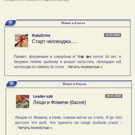
Новое в блогах
31.07.2026
RubaDrive
Старт челленджа….
Привет, форумчане и соклубник и! М� �е почти 14 лет, я
безумно люблю рыбалку и решил запустить легендарн ый
челлендж по обмену (в стиле ...
Читать полностью »
Новое в блогах
20.07.2026
Leader-spb
Лещи и Фомичи (басня)
Лещам от Фомича, в Неве, совсем житья не стало, И до того
достало это рыб, Что принято на сходе рыбьем стало –
...
Читать полностью »