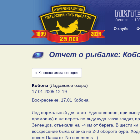
О клубе
Ф
Отчет о рыбалке: Кобон
« К новостям за сегодня
Кобона
(Ладожское озеро)
17.01.2005 12:19
Воскресение, 17.01 Кобона.
Лед нормальный для авто. Единственное, при выезд
промоину) и не переть по льду куда глаза глядят,
Зеленцов, отъехали на ~4 км от берега. В шести к
воскресение была спайка на 2-3 оборота бура. Ход
новом Пассате. No comments. :)