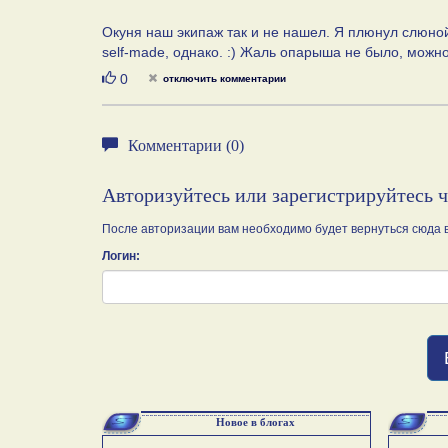
Окуня наш экипаж так и не нашел. Я плюнул слюной 
self-made, однако. :) Жаль опарыша не было, можн
Нравится
0
отключить комментарии
Комментарии (0)
Авторизуйтесь или зарегистрируйтесь 
После авторизации вам необходимо будет вернуться сюда в
Логин:
Новое в блогах