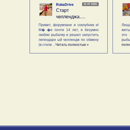
31.07.2026
RubaDrive
Старт
челленджа….
Привет, форумчане и соклубник и!
Леща
М� �е почти 14 лет, я безумно
жить
люблю рыбалку и решил запустить
это 
легендарн ый челлендж по обмену
рыб
(в стиле ...
Читать полностью »
полн