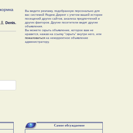
икормка
Вы видите рекламу, подобранную персонально для
вас системой Яндекс.Директ с учетом вашей истории
посещений других сайтов, анализа предпочтений и
Denis.
других факторов. Другие посетители видят другие
объявления.
Вы можете скрыть объявление, которое вам не
нравится, нажав на ссылку "скрыть" внутри него, или
пожаловаться
на некорректное объявление
администратору.
Самое обсуждаемое