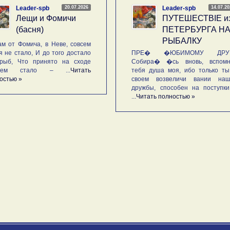
20.07.2026
14.07.2
Leader-spb
Leader-spb
Лещи и Фомичи
ПУТЕШЕСТВIE и
(басня)
ПЕТЕРБУРГА Н
РЫБАЛКУ
м от Фомича, в Неве, совсем
я не стало, И до того достало
ПРЕ� �ЮБИМОМУ ДРУГ
рыб, Что принято на сходе
Собира� �сь вновь, вспомн
ьем стало – ...
Читать
тебя душа моя, ибо только ты
остью »
своем возвеличи вании наш
дружбы, способен на поступк
...
Читать полностью »