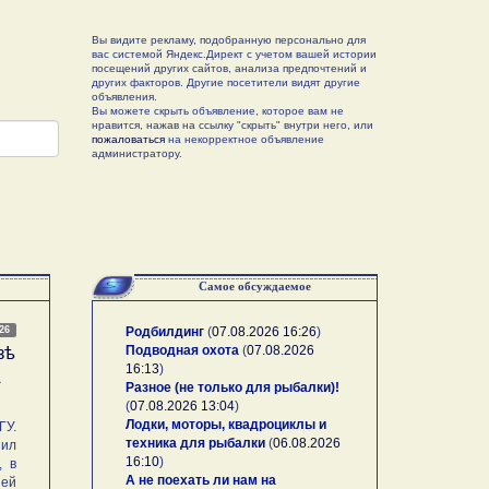
Вы видите рекламу, подобранную персонально для
вас системой Яндекс.Директ с учетом вашей истории
посещений других сайтов, анализа предпочтений и
других факторов. Другие посетители видят другие
объявления.
Вы можете скрыть объявление, которое вам не
нравится, нажав на ссылку "скрыть" внутри него, или
пожаловаться
на некорректное объявление
администратору.
Самое обсуждаемое
026
Родбилдинг
(
07.08.2026 16:26
)
Подводная охота
(
07.08.2026
зѣ
16:13
)
А
Разное (не только для рыбалки)!
(
07.08.2026 13:04
)
Лодки, моторы, квадроциклы и
У.
техника для рыбалки
(
06.08.2026
ил
16:10
)
, в
А не поехать ли нам на
ей