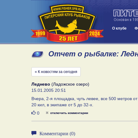
О клубе
Ф
Отчет о рыбалке: Ледне
« К новостям за сегодня
Леднево
(Ладожское озеро)
15.01.2005 20:51
Вчера, 2-я площадка, чуть левее, все 500 метров от
20 кил, в экипаже от 5 до 32-х.
Нравится
0
отключить комментарии
Комментарии (0)