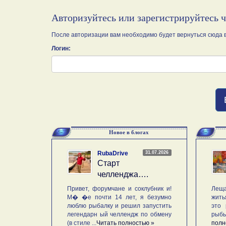
Авторизуйтесь или зарегистрируйтесь 
После авторизации вам необходимо будет вернуться сюда в
Логин:
Новое в блогах
31.07.2026
RubaDrive
Старт
челленджа….
Привет, форумчане и соклубник и!
Леща
М� �е почти 14 лет, я безумно
жить
люблю рыбалку и решил запустить
это 
легендарн ый челлендж по обмену
рыб
(в стиле ...
Читать полностью »
полн