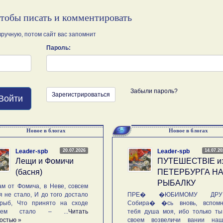
чтобы писать и комментировать
ручную, потом сайт вас запомнит
Пароль:
Забыли пароль?
Зарегистрироваться
Войти
Новое в блогах
Новое в блогах
20.07.2026
14.07.2
Leader-spb
Leader-spb
Лещи и Фомичи
ПУТЕШЕСТВIE и
(басня)
ПЕТЕРБУРГА Н
РЫБАЛКУ
м от Фомича, в Неве, совсем
я не стало, И до того достало
ПРЕ� �ЮБИМОМУ ДРУГ
рыб, Что принято на сходе
Собира� �сь вновь, вспомн
ьем стало – ...
Читать
тебя душа моя, ибо только ты
остью »
своем возвеличи вании наш