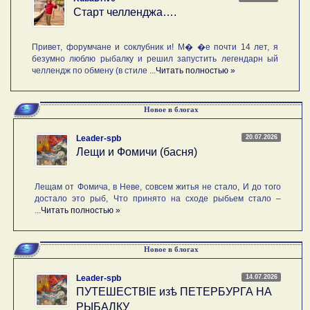
Старт челленджа….
Привет, форумчане и соклубник и! М� �е почти 14 лет, я
безумно люблю рыбалку и решил запустить легендарн ый
челлендж по обмену (в стиле ...
Читать полностью »
Новое в блогах
20.07.2026
Leader-spb
Лещи и Фомичи (басня)
Лещам от Фомича, в Неве, совсем житья не стало, И до того
достало это рыб, Что принято на сходе рыбьем стало –
...
Читать полностью »
Новое в блогах
14.07.2026
Leader-spb
ПУТЕШЕСТВIE изѣ ПЕТЕРБУРГА НА
РЫБАЛКУ