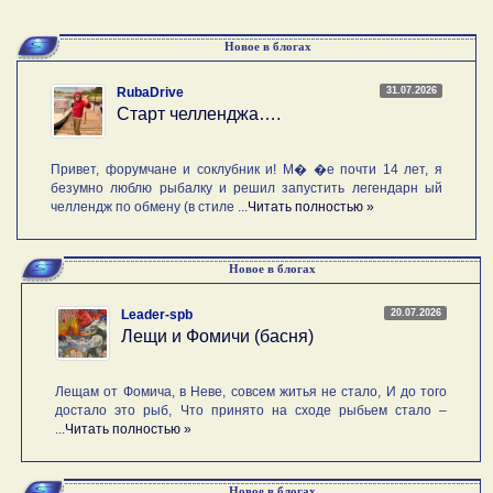
Новое в блогах
31.07.2026
RubaDrive
Старт челленджа….
Привет, форумчане и соклубник и! М� �е почти 14 лет, я
безумно люблю рыбалку и решил запустить легендарн ый
челлендж по обмену (в стиле ...
Читать полностью »
Новое в блогах
20.07.2026
Leader-spb
Лещи и Фомичи (басня)
Лещам от Фомича, в Неве, совсем житья не стало, И до того
достало это рыб, Что принято на сходе рыбьем стало –
...
Читать полностью »
Новое в блогах