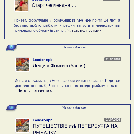
Старт челленджа….
Привет, форумчане и соклубник и! М� �е почти 14 лет, я
безумно люблю рыбалку и решил запустить легендарн ый
челлендж по обмену (в стиле ...
Читать полностью »
Новое в блогах
20.07.2026
Leader-spb
Лещи и Фомичи (басня)
Лещам от Фомича, в Неве, совсем житья не стало, И до того
достало это рыб, Что принято на сходе рыбьем стало –
...
Читать полностью »
Новое в блогах
14.07.2026
Leader-spb
ПУТЕШЕСТВIE изѣ ПЕТЕРБУРГА НА
РЫБАЛКУ