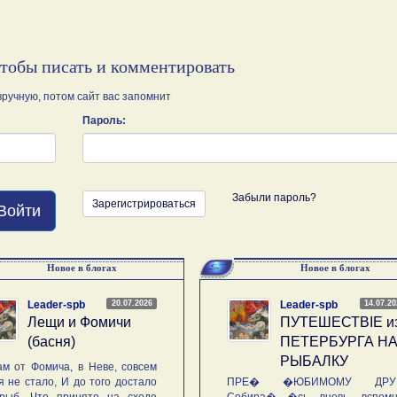
чтобы писать и комментировать
ручную, потом сайт вас запомнит
Пароль:
Забыли пароль?
Зарегистрироваться
Войти
Новое в блогах
Новое в блогах
20.07.2026
14.07.2
Leader-spb
Leader-spb
Лещи и Фомичи
ПУТЕШЕСТВIE и
(басня)
ПЕТЕРБУРГА Н
РЫБАЛКУ
м от Фомича, в Неве, совсем
я не стало, И до того достало
ПРЕ� �ЮБИМОМУ ДРУГ