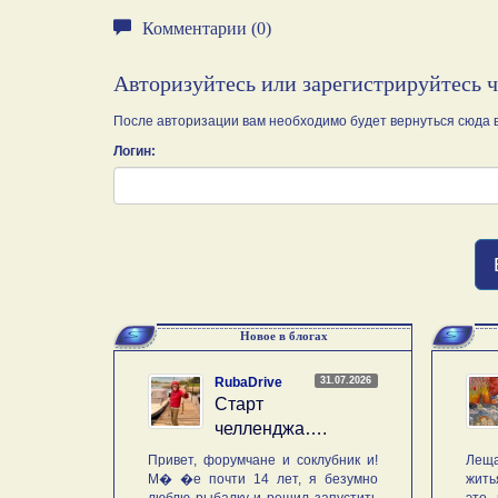
Комментарии (0)
Авторизуйтесь или зарегистрируйтесь 
После авторизации вам необходимо будет вернуться сюда в
Логин:
Новое в блогах
31.07.2026
RubaDrive
Старт
челленджа….
Привет, форумчане и соклубник и!
Леща
М� �е почти 14 лет, я безумно
жить