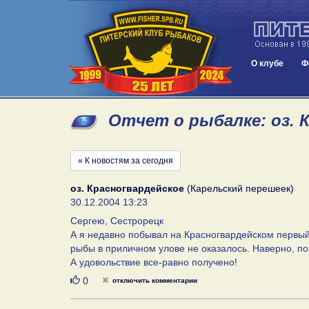
О клубе
Ф
Отчет о рыбалке: оз. К
« К новостям за сегодня
оз. Красногвардейское
(Карельский перешеек)
30.12.2004 13:23
Сергею, Сестрорецк
А я недавно побывал на Красногвардейском первый 
рыбы в приличном улове не оказалось. Наверно, по
А удовольствие все-равно получено!
Нравится
0
отключить комментарии