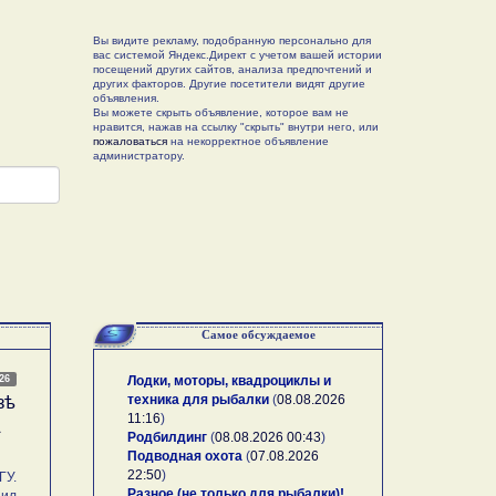
Вы видите рекламу, подобранную персонально для
вас системой Яндекс.Директ с учетом вашей истории
посещений других сайтов, анализа предпочтений и
других факторов. Другие посетители видят другие
объявления.
Вы можете скрыть объявление, которое вам не
нравится, нажав на ссылку "скрыть" внутри него, или
пожаловаться
на некорректное объявление
администратору.
Самое обсуждаемое
026
Лодки, моторы, квадроциклы и
техника для рыбалки
(
08.08.2026
зѣ
11:16
)
А
Родбилдинг
(
08.08.2026 00:43
)
Подводная охота
(
07.08.2026
22:50
)
У.
Разное (не только для рыбалки)!