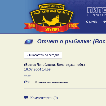
О клубе
Ф
Отчет о рыбалке: (Вост
« К новостям за сегодня
(Восток Ленобласти, Вологодская обл.)
16.07.2004 14:59
тест..
Нравится
0
отключить комментарии
Комментарии (0)