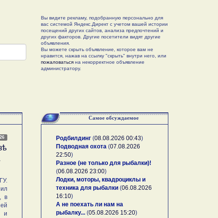
Вы видите рекламу, подобранную персонально для
вас системой Яндекс.Директ с учетом вашей истории
посещений других сайтов, анализа предпочтений и
других факторов. Другие посетители видят другие
объявления.
Вы можете скрыть объявление, которое вам не
нравится, нажав на ссылку "скрыть" внутри него, или
пожаловаться
на некорректное объявление
администратору.
Самое обсуждаемое
026
Родбилдинг
(
08.08.2026 00:43
)
Подводная охота
(
07.08.2026
зѣ
22:50
)
А
Разное (не только для рыбалки)!
(
06.08.2026 23:00
)
Лодки, моторы, квадроциклы и
У.
техника для рыбалки
(
06.08.2026
ил
16:10
)
, в
А не поехать ли нам на
ей
рыбалку...
(
05.08.2026 15:20
)
и и