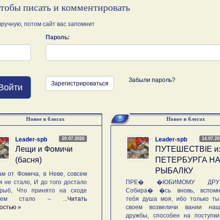
чтобы писать и комментировать
ручную, потом сайт вас запомнит
Пароль:
Забыли пароль?
Зарегистрироваться
Войти
Новое в блогах
Новое в блогах
20.07.2026
14.07.2
Leader-spb
Leader-spb
Лещи и Фомичи
ПУТЕШЕСТВIE и
(басня)
ПЕТЕРБУРГА Н
РЫБАЛКУ
м от Фомича, в Неве, совсем
я не стало, И до того достало
ПРЕ� �ЮБИМОМУ ДРУГ
рыб, Что принято на сходе
Собира� �сь вновь, вспомн
ьем стало – ...
Читать
тебя душа моя, ибо только ты
остью »
своем возвеличи вании наш
дружбы, способен на поступк