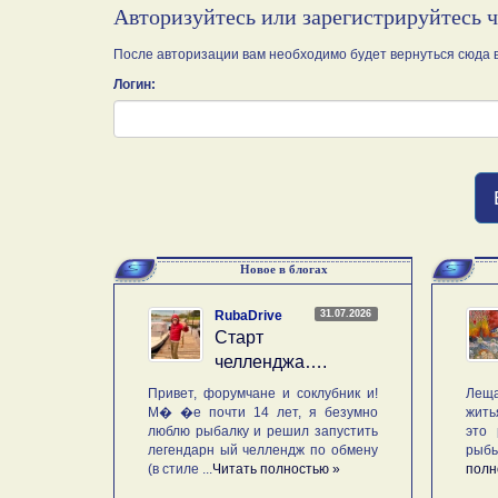
Авторизуйтесь или зарегистрируйтесь 
После авторизации вам необходимо будет вернуться сюда в
Логин:
Новое в блогах
31.07.2026
RubaDrive
Старт
челленджа….
Привет, форумчане и соклубник и!
Леща
М� �е почти 14 лет, я безумно
жить
люблю рыбалку и решил запустить
это 
легендарн ый челлендж по обмену
рыб
(в стиле ...
Читать полностью »
полн